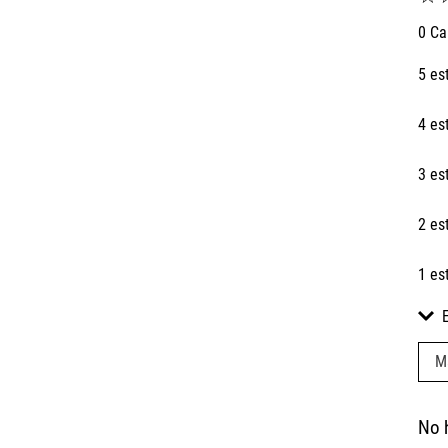
0 Ca
5 es
4 es
3 es
2 es
1 es
M
No 