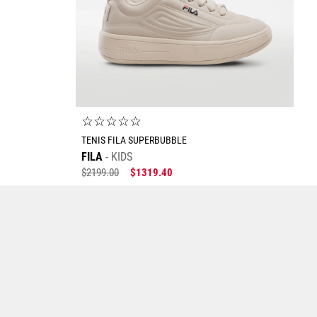
☆
☆
☆
☆
☆
TENIS FILA SUPERBUBBLE
FILA
KIDS
$
2199
.
00
$
1319
.
40