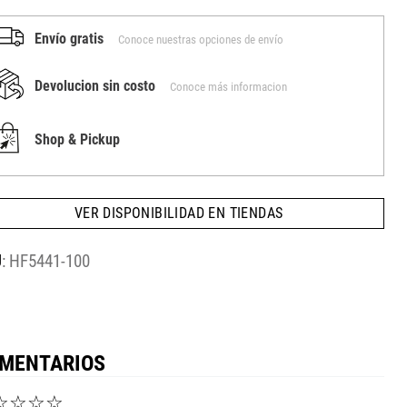
Envío gratis
Conoce nuestras opciones de envío
Devolucion sin costo
Conoce más informacion
Shop & Pickup
VER DISPONIBILIDAD EN TIENDAS
:
HF5441-100
MENTARIOS
☆
☆
☆
☆