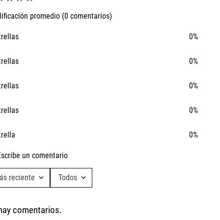
lificación promedio
(0 comentarios)
trellas
0%
trellas
0%
trellas
0%
trellas
0%
trella
0%
Escribe un comentario
Ta
ás reciente
Todos
Ca
Agregar comentario
hay comentarios.
Título