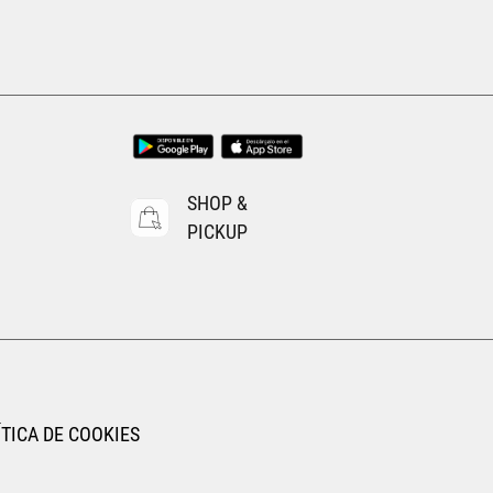
Tallas Calzado
23
23.5
24
24.5
25
25.5
26
AGREGAR AL CARRITO
SHOP &
PICKUP
TICA DE COOKIES