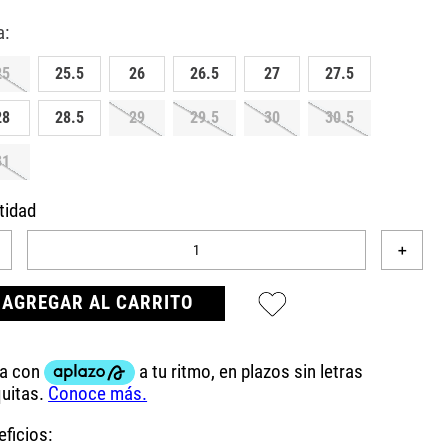
25
25.5
26
26.5
27
27.5
28
28.5
29
29.5
30
30.5
31
tidad
＋
AGREGAR AL CARRITO
ficios: