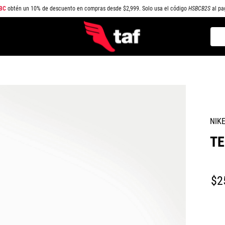
BC
obtén un 10% de descuento en compras desde $2,999. Solo usa el código
HSBCB2S
al pa
Busc
TÉRMINOS MÁS BUSCADOS
1
.
NEW BALANCE
2
.
SAMBA
3
.
AIR FORCE 1
NIK
4
.
JORDAN
TE
5
.
SPEEDCAT
6
.
SPEZIAL
7
.
JORDAN 1
$
2
8
.
AIR MAX
9
.
PUMA SPEEDCAT