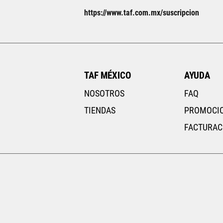
22
22.5
https://www.taf.com.mx/suscripcion
25.5
26
TAF MÉXICO
AYUDA
NOSOTROS
FAQ
TIENDAS
PROMOCI
FACTURAC