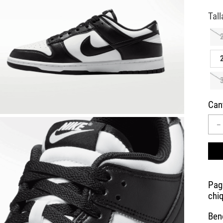
10
.
CAMPUS
Can
－
Bene