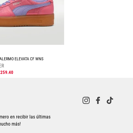
☆
PALERMO ELEVATA CF WNS
ER
1259
.
40
mero en recibir las últimas
 mucho más!
Tallas Calzado