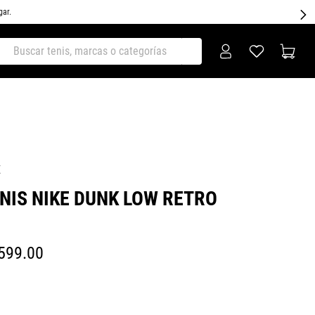
gar.
ar tenis, marcas o categorías
E
NIS NIKE DUNK LOW RETRO
599
.
00