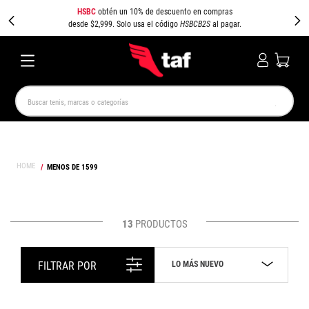
HSBC
obtén un 10% de descuento en compras
desde $2,999. Solo usa el código
HSBCB2S
al pagar.
Buscar tenis, marcas o categorías
TÉRMINOS MÁS BUSCADOS
NEW BALANCE
SAMBA
AIR FORCE 1
JORDAN
MENOS DE 1599
SPEEDCAT
JORDAN 1
SPEZIAL
AIR MAX
PUMA SPEEDCAT
CAMPUS
13
PRODUCTOS
LO MÁS NUEVO
FILTRAR POR