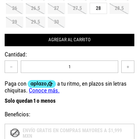
26
26.5
27
27.5
28
28.5
29
29.5
30
AGREGAR AL CARRITO
Cantidad
－
＋
Solo quedan
1
o menos
Beneficios:
ENVÍO GRATIS EN COMPRAS MAYORES A $1,999
MXN