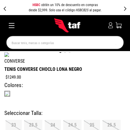
HSBC
obtén un 10% de descuento en compras
desde $2,999. Solo usa el código
HSBCB2S
al pagar.
Buscar tenis, marcas o categorías
TÉRMINOS MÁS BUSCADOS
CONVERSE
NEW BALANCE
SAMBA
AIR FORCE 1
JORDAN
TENIS CONVERSE CHOCLO LONA NEGRO
SPEEDCAT
JORDAN 1
CAMPUS
SPEZIAL
$
1249
.
00
Colores
PUMA SPEEDCAT
AIR MAX
23
23.5
24
24.5
25
25.5