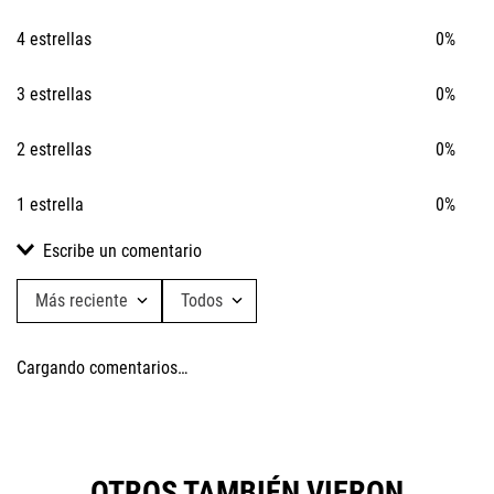
4 estrellas
0%
3 estrellas
0%
2 estrellas
0%
1 estrella
0%
Escribe un comentario
Más reciente
Todos
Agregar comentario
Cargando comentarios…
Título
Califica el producto de 1 a 5 estrellas
OTROS TAMBIÉN VIERON