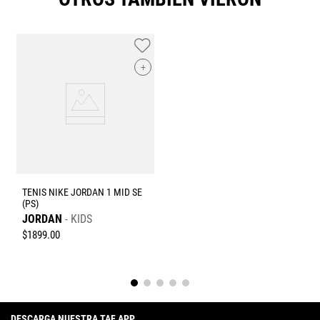
★
★
★
★
★
Tu nombre
+
Dirección de email
Escribe un comentario
TENIS NIKE JORDAN 1 MID SE
(PS)
JORDAN
KIDS
$
1899
.
00
Enviar comentario
DESCARGA NUESTRA TAF APP