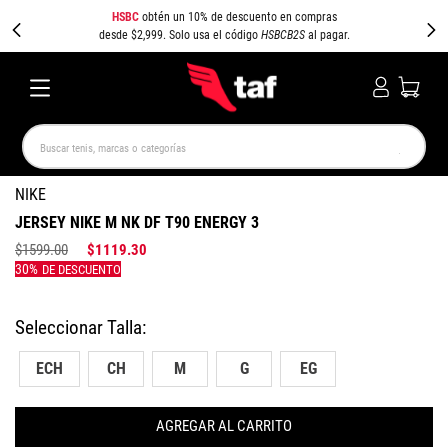
HSBC
obtén un 10% de descuento en compras
desde $2,999. Solo usa el código
HSBCB2S
al pagar.
Buscar tenis, marcas o categorías
TÉRMINOS MÁS BUSCADOS
NIKE
JERSEY NIKE M NK DF T90 ENERGY 3
NEW BALANCE
SAMBA
AIR FORCE 1
JORDAN
$
1599
.
00
$
1119
.
30
SPEEDCAT
JORDAN 1
SPEZIAL
PUMA SPEEDCAT
CAMPUS
AIR MAX
ECH
CH
M
G
EG
AGREGAR AL CARRITO