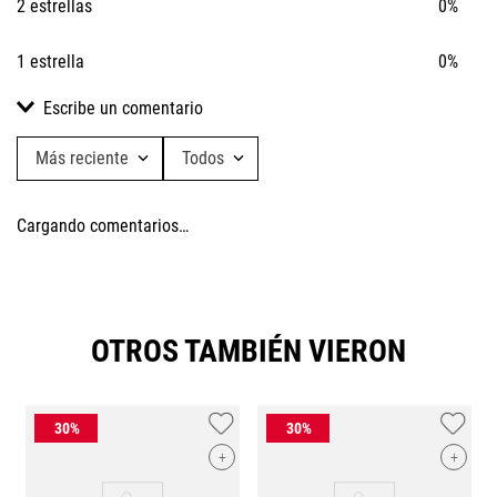
2 estrellas
0%
1 estrella
0%
Escribe un comentario
Más reciente
Todos
Agregar comentario
Cargando comentarios…
Título
Califica el producto de 1 a 5 estrellas
OTROS TAMBIÉN VIERON
★
★
★
★
★
Tu nombre
+
+
Dirección de email