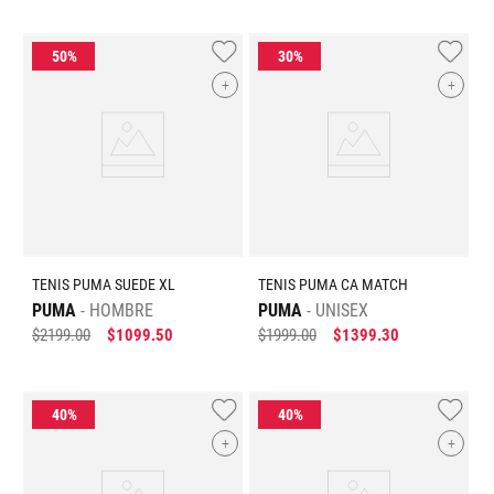
+
+
TENIS PUMA SUEDE XL
TENIS PUMA CA MATCH
PUMA
HOMBRE
PUMA
UNISEX
$
2199
.
00
$
1099
.
50
$
1999
.
00
$
1399
.
30
+
+