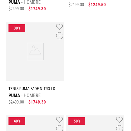
PUMA
HOMBRE
$
2499
.
00
$
1249
.
50
$
2499
.
00
$
1749
.
30
+
TENIS PUMA FADE NITRO LS
PUMA
HOMBRE
$
2499
.
00
$
1749
.
30
+
+