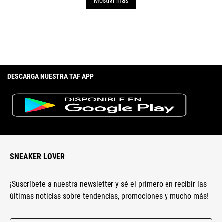
Mostrar más
DESCARGA NUESTRA TAF APP
SNEAKER LOVER
¡Suscríbete a nuestra newsletter y sé el primero en recibir las
últimas noticias sobre tendencias, promociones y mucho más!