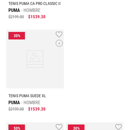
TENIS PUMA CA PRO CLASSIC II
PUMA
HOMBRE
$
2199
.
00
$
1539
.
30
+
TENIS PUMA SUEDE XL
PUMA
HOMBRE
$
2199
.
00
$
1539
.
30