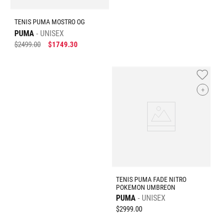
TENIS PUMA MOSTRO OG
PUMA
UNISEX
$
2499
.
00
$
1749
.
30
+
TENIS PUMA FADE NITRO
POKEMON UMBREON
PUMA
UNISEX
$
2999
.
00