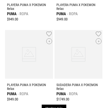
PLAYERA PUMA X POKEMON
PLAYERA PUMA X POKEMON
Relax
Relax
PUMA
ROPA
PUMA
ROPA
$
949
.
00
$
949
.
00
+
+
PLAYERA PUMA X POKEMON
SUDADERA PUMA X POKEMON
Relax
Relax
PUMA
ROPA
PUMA
ROPA
$
949
.
00
$
1749
.
00