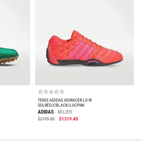
☆
☆
☆
☆
☆
TENIS ADIDAS ADIRACER LO W
SOLRED/CBLACK/LUCPNK
ADIDAS
MUJER
$
2199
.
00
$
1319
.
40