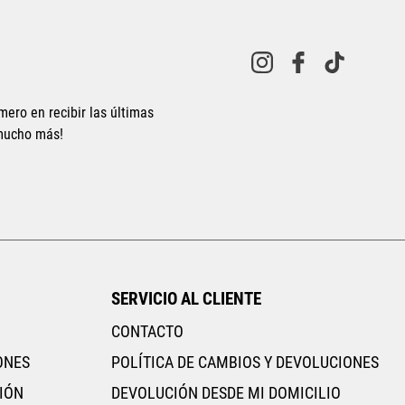
Tallas Calzado
Tallas Calzado
mero en recibir las últimas
23
23.5
24
24.5
25
22
22.5
23
23.5
24
 mucho más!
26.5
25.5
26
26.5
27
AGREGAR AL CARRITO
AGREGAR AL CARRIT
SERVICIO AL CLIENTE
CONTACTO
ONES
POLÍTICA DE CAMBIOS Y DEVOLUCIONES
IÓN
DEVOLUCIÓN DESDE MI DOMICILIO