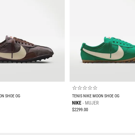
rde
10
.
CAMPUS
25
25.5
26
26.5
☆
☆
☆
☆
☆
ON SHOE OG
TENIS NIKE MOON SHOE OG
NIKE
MUJER
$
2299
.
00