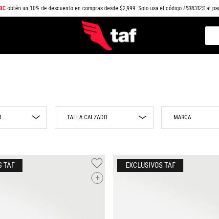
BC
obtén un 10% de descuento en compras desde $2,999. Solo usa el código
HSBCB2S
al pa
Busc
TÉRMINOS MÁS BUSCADOS
1
.
NEW BALANCE
2
.
SAMBA
3
.
AIR FORCE 1
R
MARCA
4
.
JORDAN
5
.
SPEEDCAT
rillo
22
Adidas
6
.
SPEZIAL
ige
22.5
Nike
S TAF
EXCLUSIVOS TAF
23
Puma
7
.
JORDAN 1
fé
+
23.5
gro
8
.
AIR MAX
24
jo
9
.
PUMA SPEEDCAT
24.5