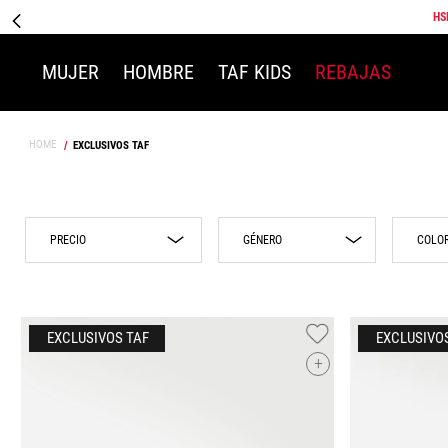
HS
MUJER
HOMBRE
TAF KIDS
REBAJAS
EXCLUSIVOS TAF
GÉNERO
COLO
Ama
$1099.00
$2299.00
Mujer
Be
Hombre
EXCLUSIVOS TAF
EXCLUSIVO
Ca
+
Ne
Ro