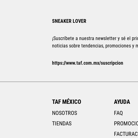
SNEAKER LOVER
Tallas Calzado
¡Suscríbete a nuestra newsletter y sé el pri
22
22.5
23
23.5
24
24.5
25
22
22.5
noticias sobre tendencias, promociones y
25.5
26
26.5
25.5
26
https://www.taf.com.mx/suscripcion
AGREGAR AL CARRITO
TAF MÉXICO
AYUDA
NOSOTROS
FAQ
TIENDAS
PROMOCI
FACTURAC