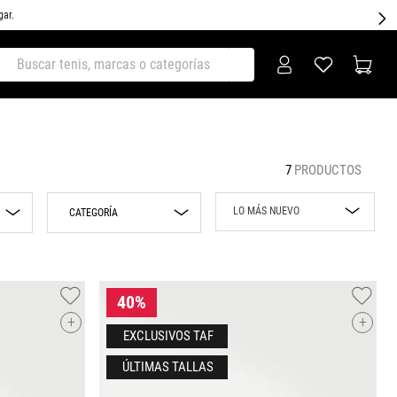
gar.
ar tenis, marcas o categorías
7
PRODUCTOS
LO MÁS NUEVO
CATEGORÍA
Lo más nuevo
Sneakers
Rebajas
Precio mayor a
+
+
menor
EXCLUSIVOS TAF
Precio menor a
mayor