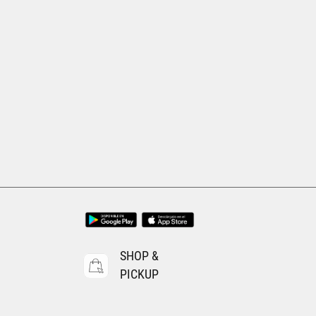
Tallas Calzado
24.5
25
23.5
24
O
AGREGAR AL CARRITO
SHOP &
PICKUP