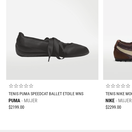
Ve
☆
☆
☆
☆
☆
☆
☆
☆
☆
☆
TENIS PUMA SPEEDCAT BALLET ETOILE WNS
TENIS NIKE MO
PUMA
MUJER
NIKE
MUJER
$
2199
.
00
$
2299
.
00