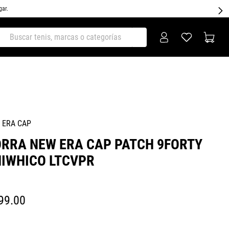
gar.
ar tenis, marcas o categorías
 ERA CAP
RRA NEW ERA CAP PATCH 9FORTY
IWHICO LTCVPR
99
.
00