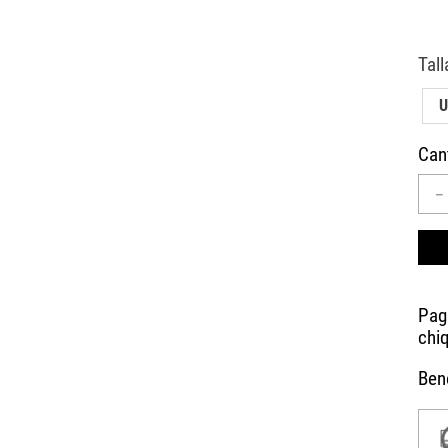
10
.
AIR MAX
U
Can
－
Bene