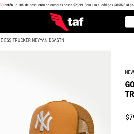
BC
obtén un 10% de descuento en compras desde $2,999. Solo usa el código
HSBCB2S
al pa
Busc
TÉRMINOS MÁS BUSCADOS
E ESS TRUCKER NEYYAN DSASTN
1
.
NEW BALANCE
2
.
SAMBA
3
.
AIR FORCE 1
NEW
4
.
JORDAN
GO
5
.
SPEEDCAT
TR
6
.
SPEZIAL
7
.
JORDAN 1
$
7
8
.
AIR MAX
9
.
PUMA SPEEDCAT