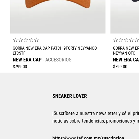
☆
☆
☆
☆
☆
☆
☆
☆
☆
GORRA NEW ERA CAP PATCH 9FORTY NEYYANCO
GORRA NEW ER
LTCSTF
NEYYAN OTC
NEW ERA CAP
ACCESORIOS
NEW ERA C
$
799
.
00
$
799
.
00
SNEAKER LOVER
¡Suscríbete a nuestra newsletter y sé el pri
noticias sobre tendencias, promociones y
Tallas Accesorios
https://www.taf.com.mx/suscripcion