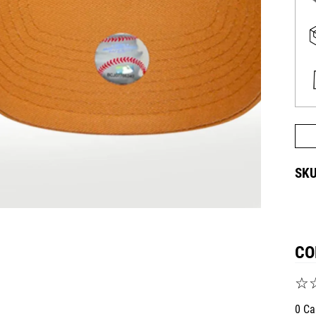
CO
☆
0 Ca