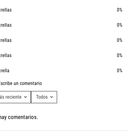
trellas
0%
trellas
0%
trellas
0%
trellas
0%
trella
0%
Escribe un comentario
ás reciente
Todos
Agregar comentario
hay comentarios.
Título