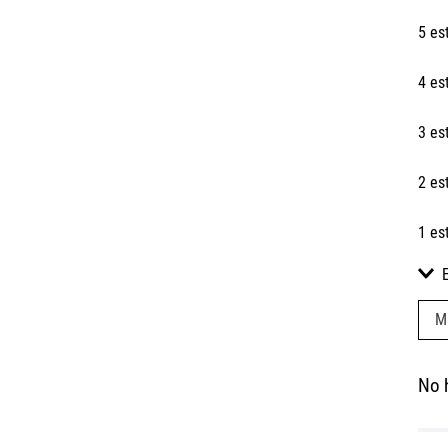
5 es
4 es
3 es
2 es
1 es
M
No 