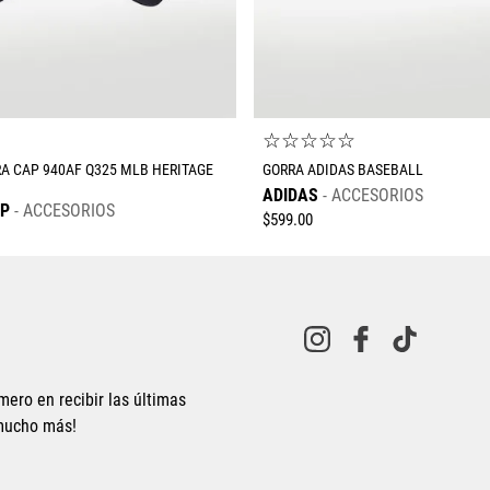
☆
☆
☆
☆
☆
☆
A CAP 940AF Q325 MLB HERITAGE
GORRA ADIDAS BASEBALL
ADIDAS
ACCESORIOS
AP
ACCESORIOS
$
599
.
00
mero en recibir las últimas
 mucho más!
Tallas Accesorios
Tallas Accesorios