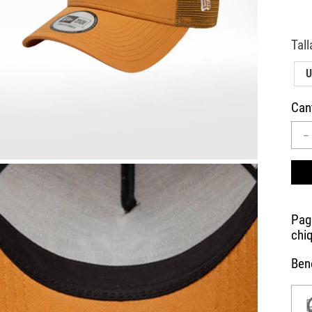
10
.
CAMPUS
U
Can
－
Bene