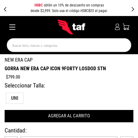
HSBC
obtén un 10% de descuento en compras
desde $2,999. Solo usa el código
HSBCB2S
al pagar.
Buscar tenis, marcas o categorías
TÉRMINOS MÁS BUSCADOS
NEW ERA CAP
GORRA NEW ERA CAP ICON 9FORTY LOSDOD STN
NEW BALANCE
SAMBA
AIR FORCE 1
JORDAN
$
799
.
00
SPEEDCAT
JORDAN 1
SPEZIAL
PUMA SPEEDCAT
CAMPUS
AIR MAX
UNI
AGREGAR AL CARRITO
Cantidad