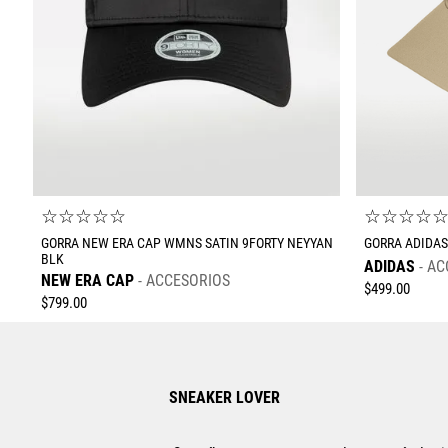
☆
☆
☆
☆
☆
☆
☆
☆
☆
GORRA NEW ERA CAP WMNS SATIN 9FORTY NEYYAN
GORRA ADIDAS
BLK
ADIDAS
AC
NEW ERA CAP
ACCESORIOS
$
499
.
00
$
799
.
00
SNEAKER LOVER