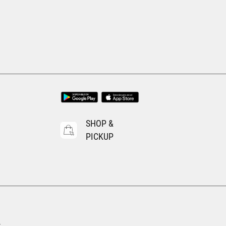
Tallas Accesorios
CH
M
AGREGAR AL CARRITO
SHOP &
PICKUP