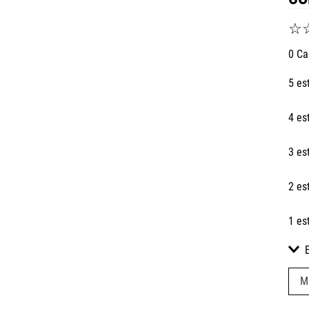
☆
0 Ca
5 es
4 es
3 es
2 es
1 es
M