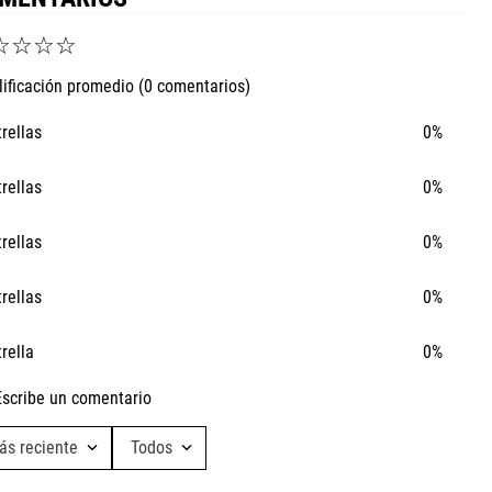
☆
☆
☆
☆
lificación promedio
(0 comentarios)
trellas
0%
trellas
0%
trellas
0%
trellas
0%
trella
0%
Escribe un comentario
ás reciente
Todos
Agregar comentario