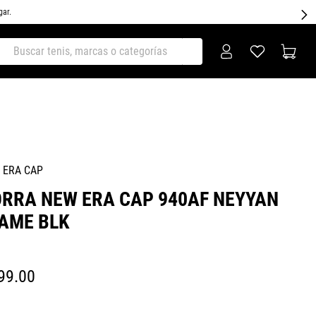
gar.
ar tenis, marcas o categorías
 ERA CAP
RRA NEW ERA CAP 940AF NEYYAN
AME BLK
99
.
00