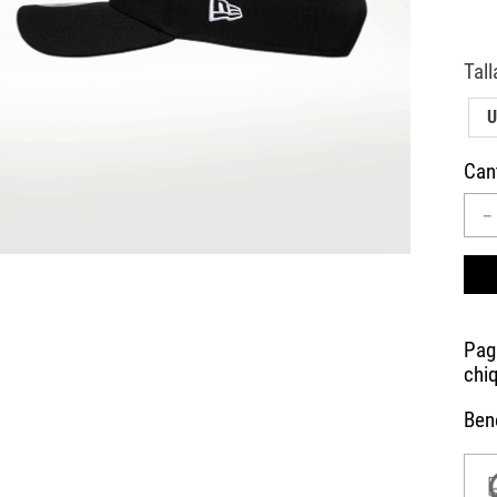
10
.
CAMPUS
U
Can
－
Bene