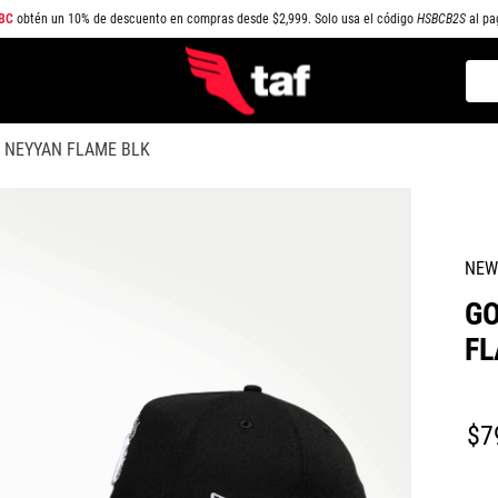
BC
obtén un 10% de descuento en compras desde $2,999. Solo usa el código
HSBCB2S
al pa
Busc
TÉRMINOS MÁS BUSCADOS
 NEYYAN FLAME BLK
1
.
NEW BALANCE
2
.
SAMBA
3
.
AIR FORCE 1
NEW
4
.
JORDAN
GO
5
.
SPEEDCAT
FL
6
.
SPEZIAL
7
.
JORDAN 1
$
7
8
.
AIR MAX
9
.
PUMA SPEEDCAT