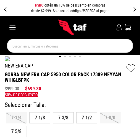
HSBC
obtén un 10% de descuento en compras
desde $2,999. Solo usa el código
HSBCB2S
al pagar.
Buscar tenis, marcas o categorías
TÉRMINOS MÁS BUSCADOS
NEW ERA CAP
NEW BALANCE
SAMBA
AIR FORCE 1
JORDAN
GORRA NEW ERA CAP 5950 COLOR PACK 17389 NEYYAN
WHIGLBFPK
SPEEDCAT
JORDAN 1
SPEZIAL
PUMA SPEEDCAT
$
999
.
00
$
699
.
30
CAMPUS
AIR MAX
7 1/4
7 1/8
7 3/8
7 1/2
7 0/0
7 5/8