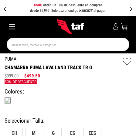
HSBC
obtén un 10% de descuento en compras
desde $2,999. Solo usa el código
HSBCB2S
al pagar.
Buscar tenis, marcas o categorías
TÉRMINOS MÁS BUSCADOS
PUMA
CHAMARRA PUMA LAVA LAND TRACK TR G
NEW BALANCE
SAMBA
AIR FORCE 1
JORDAN
$
999
.
00
$
499
.
50
SPEEDCAT
JORDAN 1
SPEZIAL
AIR MAX
PUMA SPEEDCAT
CAMPUS
Colores
CH
M
G
EG
EEG