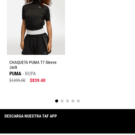
CHAQUETA PUMA T7 Sleeve
Jack
PUMA
ROPA
$
1399
.
00
$
839
.
40
DESCARGA NUESTRA TAF APP