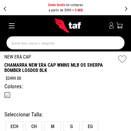
Envío Gratis
en compras
a partir de $999
+ 9 MSI
Buscar tenis, marcas o categorías
TÉRMINOS MÁS BUSCADOS
NEW ERA CAP
CHAMARRA NEW ERA CAP WMNS MLB OS SHERPA
NEW BALANCE
SAMBA
AIR FORCE 1
JORDAN
BOMBER LOSDOD BLK
SPEEDCAT
SPEZIAL
JORDAN 1
AIR MAX
$
2499
.
00
PUMA SPEEDCAT
CAMPUS
Colores
ECH
CH
M
G
EG