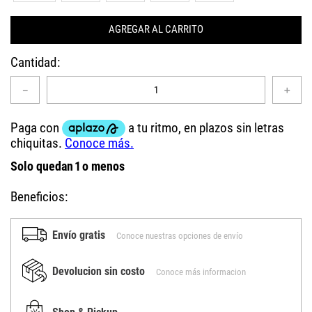
AGREGAR AL CARRITO
Cantidad
－
＋
Solo quedan
1
o menos
Beneficios:
Envío gratis
Conoce nuestras opciones de envío
Devolucion sin costo
Conoce más informacion