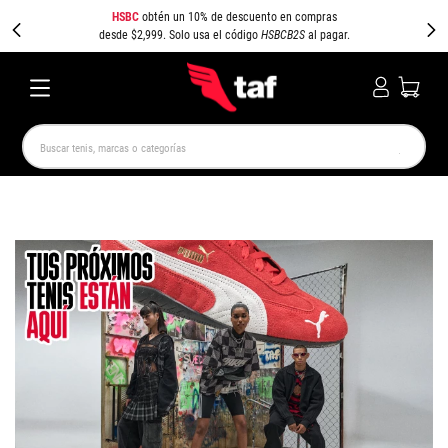
HSBC
obtén un 10% de descuento en compras
desde $2,999. Solo usa el código
HSBCB2S
al pagar.
Buscar tenis, marcas o categorías
TÉRMINOS MÁS BUSCADOS
NEW BALANCE
SAMBA
AIR FORCE 1
JORDAN
SPEEDCAT
SPEZIAL
JORDAN 1
PUMA SPEEDCAT
CAMPUS
AIR MAX