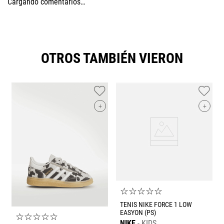
Cargando comentarios…
OTROS TAMBIÉN VIERON
+
+
☆
☆
☆
☆
☆
TENIS NIKE FORCE 1 LOW
EASYON (PS)
☆
☆
☆
☆
☆
NIKE
KIDS