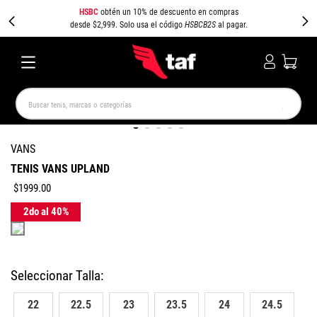
HSBC
obtén un 10% de descuento en compras
desde $2,999. Solo usa el código
HSBCB2S
al pagar.
Buscar tenis, marcas o categorías
TÉRMINOS MÁS BUSCADOS
VANS
NEW BALANCE
SAMBA
AIR FORCE 1
JORDAN
TENIS VANS UPLAND
SPEEDCAT
JORDAN 1
CAMPUS
SPEZIAL
$
1999
.
00
Colores
PUMA SPEEDCAT
AIR MAX
22
22.5
23
23.5
24
24.5