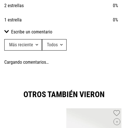
2 estrellas
0%
1 estrella
0%
Escribe un comentario
Más reciente
Todos
Agregar comentario
Cargando comentarios…
Título
Califica el producto de 1 a 5 estrellas
OTROS TAMBIÉN VIERON
★
★
★
★
★
Tu nombre
+