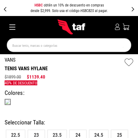
HSBC
obtén un 10% de descuento en compras
desde $2,999. Solo usa el código
HSBCB2S
al pagar.
Buscar tenis, marcas o categorías
TÉRMINOS MÁS BUSCADOS
VANS
TENIS VANS HYLANE
NEW BALANCE
SAMBA
AIR FORCE 1
JORDAN
$
1899
.
00
$
1139
.
40
SPEEDCAT
JORDAN 1
SPEZIAL
PUMA SPEEDCAT
CAMPUS
AIR MAX
Colores
22.5
23
23.5
24
24.5
25