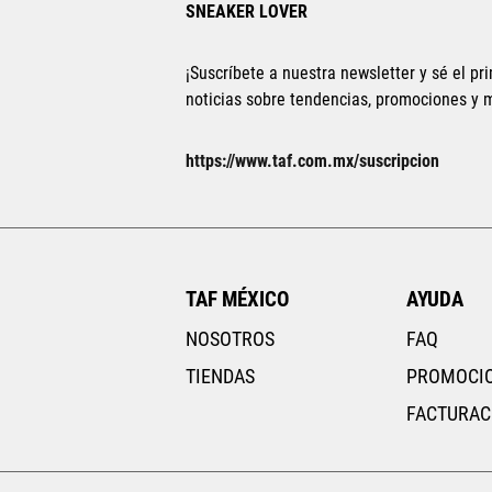
SNEAKER LOVER
¡Suscríbete a nuestra newsletter y sé el pri
noticias sobre tendencias, promociones y
Tallas Calzado
https://www.taf.com.mx/suscripcion
10
11
12
13
14
15
16
22.5
23
AGREGAR AL CARRITO
TAF MÉXICO
AYUDA
NOSOTROS
FAQ
TIENDAS
PROMOCI
FACTURAC