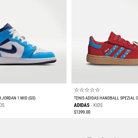
☆
☆
☆
☆
☆
☆
R JORDAN 1 MID (GS)
TENIS ADIDAS HANDBALL SPEZIAL 
DS
ADIDAS
KIDS
$
1399
.
00