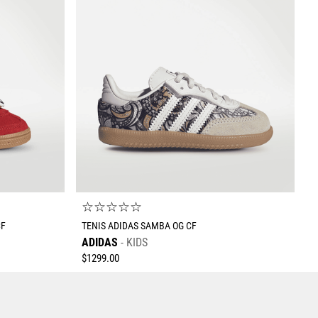
Enviar comentario
☆
☆
☆
☆
☆
CF
TENIS ADIDAS SAMBA OG CF
ADIDAS
KIDS
$
1299
.
00