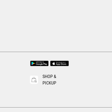
Tallas Calzado
13
14
10
11
12
13
14
15
16
AGREGAR AL CARRITO
SHOP &
PICKUP