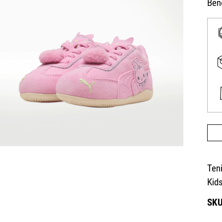
Bene
Ten
Kid