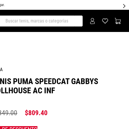
gar.
ar tenis, marcas o categorías
A
NIS PUMA SPEEDCAT GABBYS
LLHOUSE AC INF
349
.
00
$
809
.
40