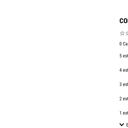
CO
☆
0 Ca
5 es
4 es
3 es
2 es
1 es