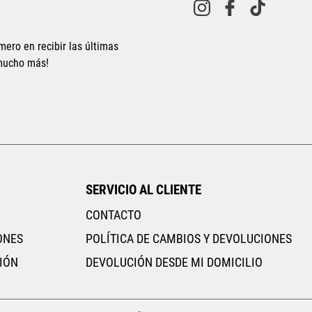
mero en recibir las últimas
 mucho más!
Tallas Calzado
Tallas Calzado
10
11
11.5
12
12.5
23.5
24
24.5
25
15
15.5
16
13.5
14.5
AGREGAR AL CARRITO
AGREGAR AL CARRITO
SERVICIO AL CLIENTE
CONTACTO
ONES
POLÍTICA DE CAMBIOS Y DEVOLUCIONES
IÓN
DEVOLUCIÓN DESDE MI DOMICILIO