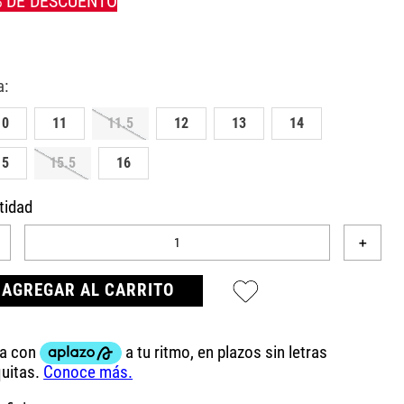
10
11
11.5
12
13
14
15
15.5
16
tidad
＋
AGREGAR AL CARRITO