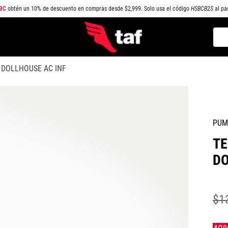
BC
obtén un 10% de descuento en compras desde $2,999. Solo usa el código
HSBCB2S
al pa
Busc
TÉRMINOS MÁS BUSCADOS
 DOLLHOUSE AC INF
1
.
NEW BALANCE
2
.
SAMBA
3
.
AIR FORCE 1
PUM
4
.
JORDAN
TE
5
.
SPEEDCAT
DO
6
.
SPEZIAL
7
.
JORDAN 1
$
1
8
.
PUMA SPEEDCAT
9
.
CAMPUS