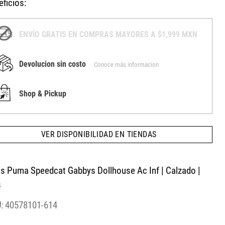
ficios:
ENVÍO GRATIS EN COMPRAS MAYORES A $1,999 MXN
Devolucion sin costo
Conoce más informacion
Shop & Pickup
VER DISPONIBILIDAD EN TIENDAS
is Puma Speedcat Gabbys Dollhouse Ac Inf | Calzado |
s
:
40578101-614