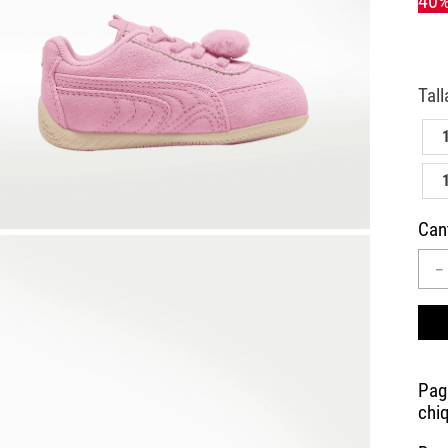
10
.
AIR MAX
Can
－