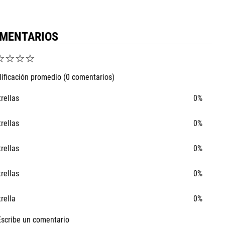
MENTARIOS
☆
☆
☆
☆
lificación promedio
(0 comentarios)
trellas
0%
trellas
0%
trellas
0%
trellas
0%
trella
0%
Ta
Escribe un comentario