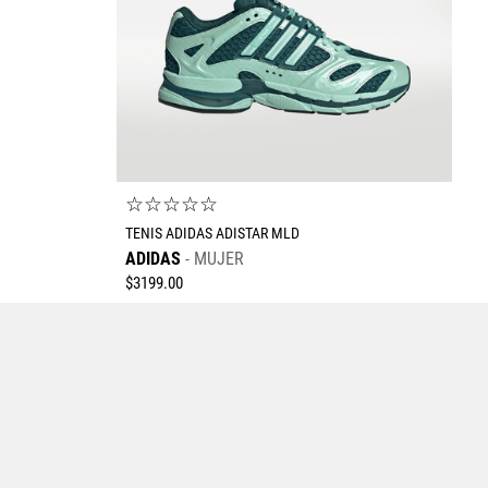
Enviar comentario
☆
☆
☆
☆
☆
TENIS ADIDAS ADISTAR MLD
ADIDAS
MUJER
$
3199
.
00
Tallas Calzado