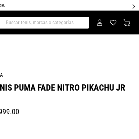
gar.
ar tenis, marcas o categorías
A
NIS PUMA FADE NITRO PIKACHU JR
999
.
00