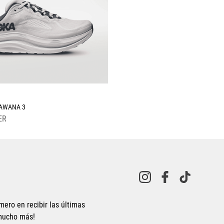
☆
KAWANA 3
ER
mero en recibir las últimas
 mucho más!
Tallas Calzado