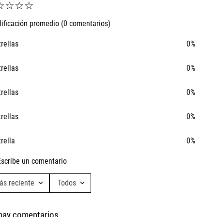
☆
☆
☆
☆
lificación promedio
(0 comentarios)
trellas
0%
trellas
0%
trellas
0%
trellas
0%
trella
0%
Escribe un comentario
Ta
ás reciente
Todos
Ca
Agregar comentario
hay comentarios.