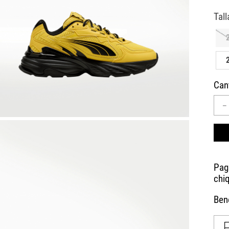
10
.
AIR MAX
Can
－
Bene