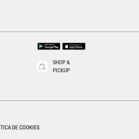
22
22.5
23
23.5
24
24.5
25
25.5
26
26.5
AGREGAR AL CARRITO
SHOP &
PICKUP
TICA DE COOKIES