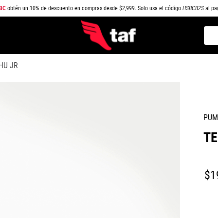
BC
obtén un 10% de descuento en compras desde $2,999. Solo usa el código
HSBCB2S
al pa
Busc
TÉRMINOS MÁS BUSCADOS
HU JR
1
.
NEW BALANCE
2
.
SAMBA
3
.
AIR FORCE 1
PUM
4
.
JORDAN
TE
5
.
SPEEDCAT
6
.
SPEZIAL
7
.
JORDAN 1
$
1
8
.
PUMA SPEEDCAT
9
.
CAMPUS