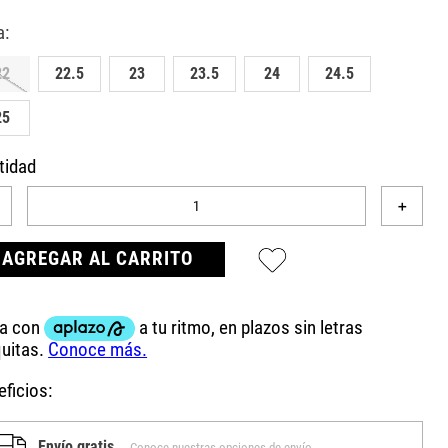
22
22.5
23
23.5
24
24.5
25
tidad
＋
AGREGAR AL CARRITO
ficios:
Envío gratis
Conoce nuestras opciones de envío