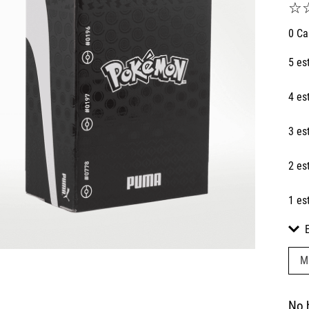
☆
0 Ca
5 es
4 es
3 es
2 es
1 es
M
No 