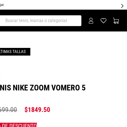
gar.
ar tenis, marcas o categorías
E
NIS NIKE ZOOM VOMERO 5
699
.
00
$
1849
.
50