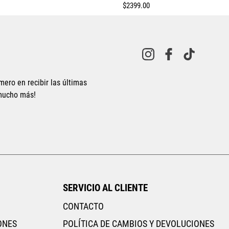
$
2399
.
00
Tallas Calzado
mero en recibir las últimas
 mucho más!
22
22.5
23
23.5
24
25.5
26
26.5
27
27.5
29
AGREGAR AL CARRITO
SERVICIO AL CLIENTE
CONTACTO
ONES
POLÍTICA DE CAMBIOS Y DEVOLUCIONES