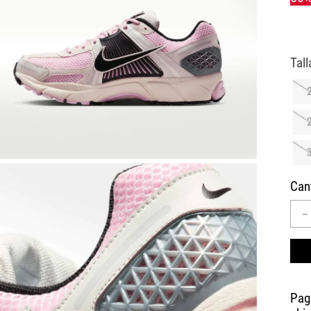
10
.
AIR MAX
Can
－