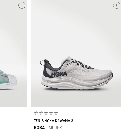
+
+
+
T
C
Escribe un comentario
$
Enviar comentario
☆
☆
☆
☆
☆
TENIS HOKA KAWANA 3
HOKA
MUJER