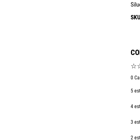
Sil
CO
☆
0 Ca
5 es
4 es
3 es
2 es