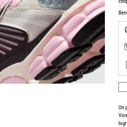
Bene
Un 
Vom
logr