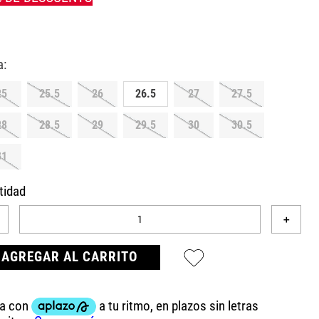
25
25.5
26
26.5
27
27.5
28
28.5
29
29.5
30
30.5
31
tidad
＋
AGREGAR AL CARRITO