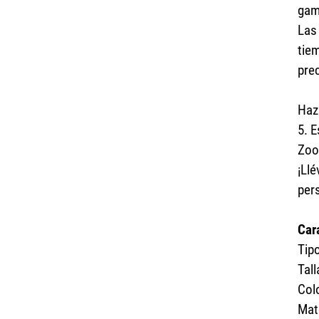
gam
Las
tie
prec
Haz
5. E
Zoo
¡Ll
per
Car
Tip
Tall
Col
Mat