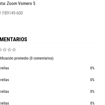
ueta: Zoom Vomero 5
:
FB9149-600
MENTARIOS
☆
☆
☆
☆
lificación promedio
(0 comentarios)
trellas
0%
trellas
0%
trellas
0%
trellas
0%