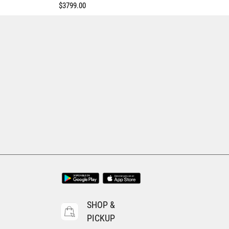
$
3799
.
00
Tallas Calzado
24.5
25
28
28.5
23
23.5
24
24.5
25
25.5
26
26.5
AGREGAR AL CARRITO
SHOP &
PICKUP