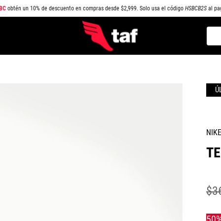
BC
obtén un 10% de descuento en compras desde $2,999. Solo usa el código
HSBCB2S
al pa
Busc
TÉRMINOS MÁS BUSCADOS
1
.
NEW BALANCE
2
.
SAMBA
3
.
AIR FORCE 1
4
.
JORDAN
NIK
5
.
SPEEDCAT
TE
6
.
SPEZIAL
7
.
JORDAN 1
$
3
8
.
PUMA SPEEDCAT
9
.
CAMPUS