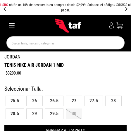
HSBC
obtén un 10% de descuento en compras desde $2,999. Solo usa el código
HSBCB2S
al
pagar.
Buscar tenis, marcas o categorías
TÉRMINOS MÁS BUSCADOS
JORDAN
TENIS NIKE AIR JORDAN 1 MID
NEW BALANCE
SAMBA
AIR FORCE 1
JORDAN
$
3299
.
00
SPEEDCAT
SPEZIAL
JORDAN 1
AIR MAX
PUMA SPEEDCAT
CAMPUS
25.5
26
26.5
27
27.5
28
28.5
29
29.5
30
AGREGAR AL CARRITO