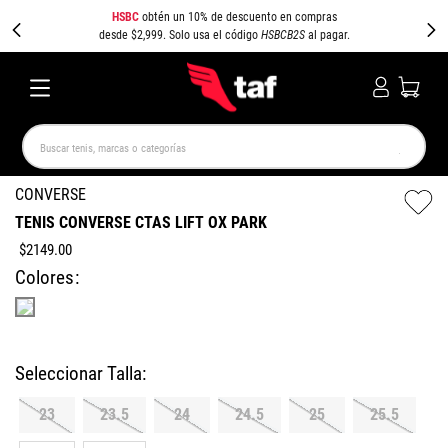
HSBC
obtén un 10% de descuento en compras
desde $2,999. Solo usa el código
HSBCB2S
al pagar.
Buscar tenis, marcas o categorías
TÉRMINOS MÁS BUSCADOS
CONVERSE
TENIS CONVERSE CTAS LIFT OX PARK
NEW BALANCE
SAMBA
AIR FORCE 1
JORDAN
$
2149
.
00
SPEEDCAT
SPEZIAL
JORDAN 1
PUMA SPEEDCAT
Colores
CAMPUS
AIR MAX
23
23.5
24
24.5
25
25.5