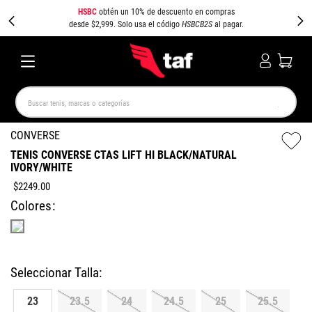
HSBC
obtén un 10% de descuento en compras
desde $2,999. Solo usa el código
HSBCB2S
al pagar.
Buscar tenis, marcas o categorías
TÉRMINOS MÁS BUSCADOS
CONVERSE
TENIS CONVERSE CTAS LIFT HI BLACK/NATURAL
NEW BALANCE
SAMBA
AIR FORCE 1
JORDAN
IVORY/WHITE
SPEEDCAT
JORDAN 1
SPEZIAL
PUMA SPEEDCAT
$
2249
.
00
CAMPUS
AIR MAX
Colores
23
23.5
24
24.5
25
25.5