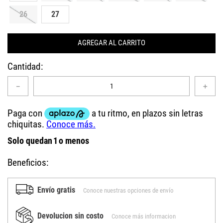
26
27
AGREGAR AL CARRITO
Cantidad
－
＋
Solo quedan
1
o menos
Beneficios:
Envío gratis
Conoce nuestras opciones de envío
Devolucion sin costo
Conoce más informacion