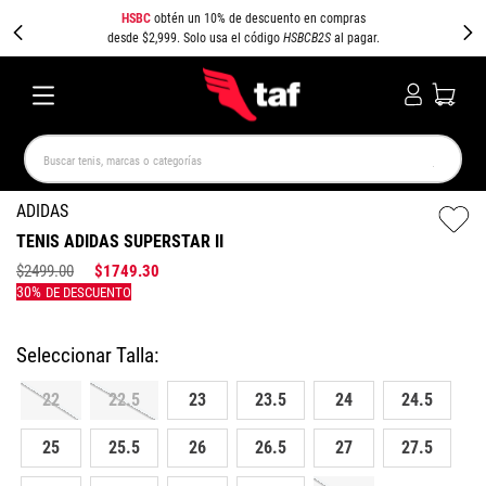
HSBC
obtén un 10% de descuento en compras
desde $2,999. Solo usa el código
HSBCB2S
al pagar.
Buscar tenis, marcas o categorías
TÉRMINOS MÁS BUSCADOS
ADIDAS
TENIS ADIDAS SUPERSTAR II
NEW BALANCE
SAMBA
AIR FORCE 1
JORDAN
$
2499
.
00
$
1749
.
30
SPEEDCAT
SPEZIAL
JORDAN 1
PUMA SPEEDCAT
CAMPUS
AIR MAX
22
22.5
23
23.5
24
24.5
25
25.5
26
26.5
27
27.5