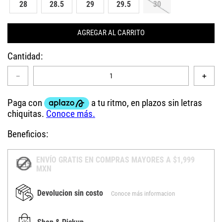
28
28.5
29
29.5
30
AGREGAR AL CARRITO
Cantidad
－
＋
Beneficios:
ENVÍO GRATIS EN COMPRAS MAYORES A $1,999
MXN
Devolucion sin costo
Conoce más informacion