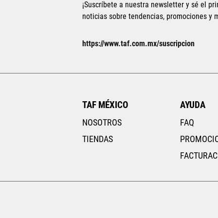
¡Suscríbete a nuestra newsletter y sé el pri
noticias sobre tendencias, promociones y
Tallas Ropa
https://www.taf.com.mx/suscripcion
ECH
CH
M
G
EG
AGREGAR AL CARRITO
TAF MÉXICO
AYUDA
NOSOTROS
FAQ
TIENDAS
PROMOCI
FACTURAC