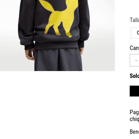
10
.
CAMPUS
Can
－
Sol
Bene