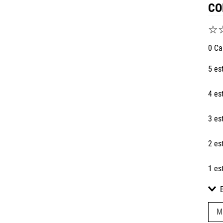
CO
☆
0 Ca
5 es
4 es
3 es
2 es
1 es
M