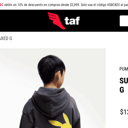
BC
obtén un 10% de descuento en compras desde $2,999. Solo usa el código
HSBCB2S
al pa
Busc
TÉRMINOS MÁS BUSCADOS
XED G
1
.
NEW BALANCE
2
.
SAMBA
3
.
AIR FORCE 1
PUM
4
.
JORDAN
S
5
.
SPEEDCAT
G
6
.
SPEZIAL
7
.
JORDAN 1
$
1
8
.
AIR MAX
9
.
PUMA SPEEDCAT