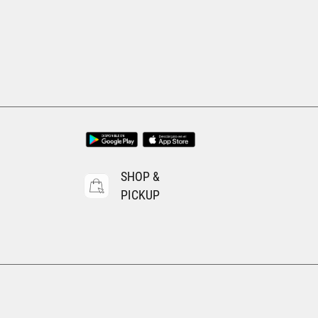
Tallas Ropa
ECH
CH
M
G
AGREGAR AL CARRITO
SHOP &
PICKUP