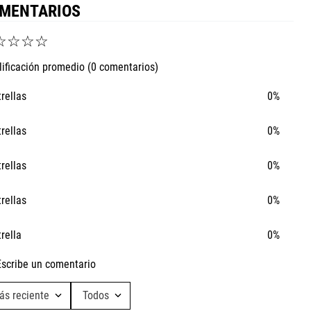
MENTARIOS
☆
☆
☆
☆
lificación promedio
(0 comentarios)
trellas
0%
trellas
0%
trellas
0%
trellas
0%
trella
0%
Escribe un comentario
ás reciente
Todos