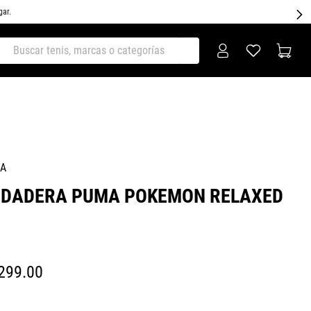
gar.
ar tenis, marcas o categorías
A
UDADERA PUMA POKEMON RELAXED
299
.
00