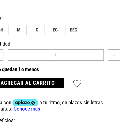
CH
M
G
EG
EEG
tidad
＋
o quedan
1
o menos
AGREGAR AL CARRITO
ficios: