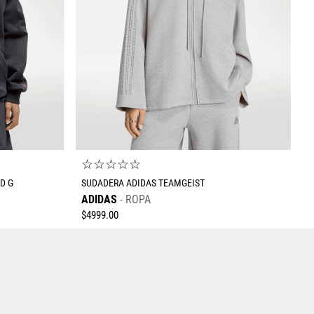
Enviar comentario
☆
☆
☆
☆
☆
D G
SUDADERA ADIDAS TEAMGEIST
ADIDAS
ROPA
$
4999
.
00