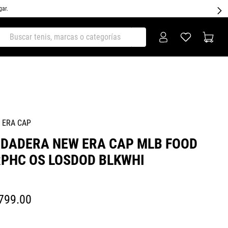
gar.
ar tenis, marcas o categorías
 ERA CAP
DADERA NEW ERA CAP MLB FOOD
PHC OS LOSDOD BLKWHI
799
.
00