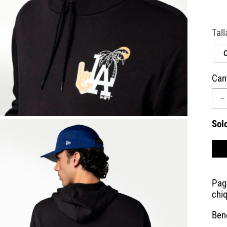
10
.
CAMPUS
Can
－
Sol
Bene