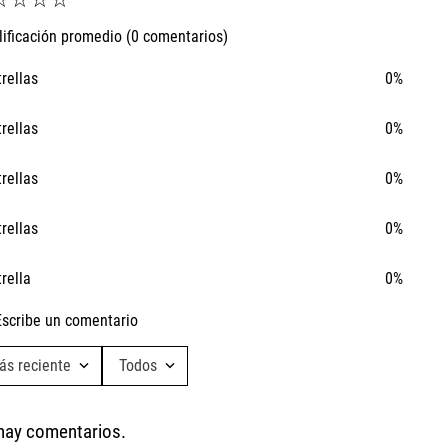
lificación promedio
(0 comentarios)
trellas
0%
trellas
0%
trellas
0%
trellas
0%
trella
0%
Escribe un comentario
ás reciente
Todos
Agregar comentario
Ta
hay comentarios.
Ro
Título