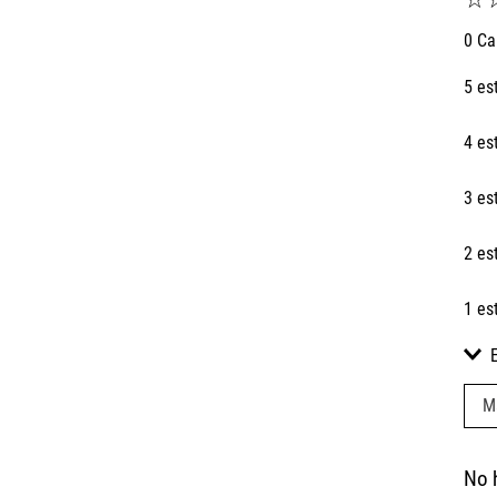
0 Ca
5 es
4 es
3 es
2 es
1 es
M
No 