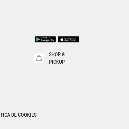
Tallas Ropa
CH
M
G
EG
EEG
AGREGAR AL CARRITO
SHOP &
PICKUP
TICA DE COOKIES