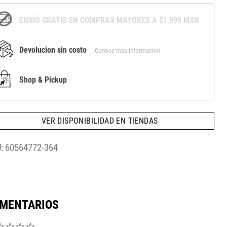
ENVÍO GRATIS EN COMPRAS MAYORES A $1,999 MXN
Devolucion sin costo
Conoce más informacion
Shop & Pickup
VER DISPONIBILIDAD EN TIENDAS
:
60564772-364
MENTARIOS
☆
☆
☆
☆