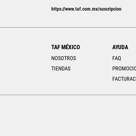
Tallas Ropa
https://www.taf.com.mx/suscripcion
ECH
CH
M
G
EG
AGREGAR AL CARRITO
TAF MÉXICO
AYUDA
NOSOTROS
FAQ
TIENDAS
PROMOCI
FACTURAC