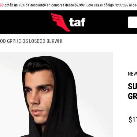
BC
obtén un 10% de descuento en compras desde $2,999. Solo usa el código
HSBCB2S
al pa
Busc
TÉRMINOS MÁS BUSCADOS
OOD GRPHC OS LOSDOD BLKWHI
1
.
NEW BALANCE
2
.
SAMBA
3
.
AIR FORCE 1
NEW
4
.
JORDAN
SU
5
.
SPEEDCAT
GR
6
.
SPEZIAL
7
.
JORDAN 1
$
1
8
.
AIR MAX
9
.
PUMA SPEEDCAT