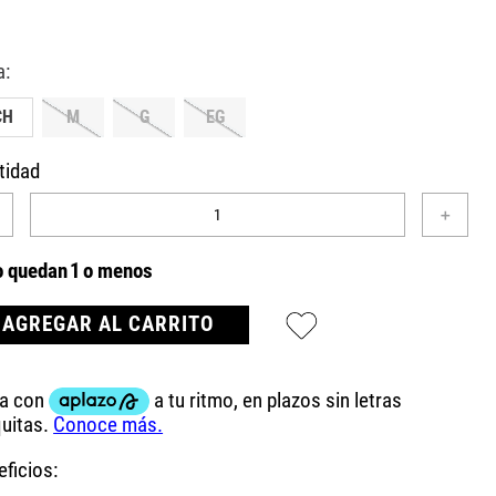
CH
M
G
EG
tidad
＋
o quedan
1
o menos
AGREGAR AL CARRITO
ficios: