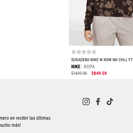
☆
☆
☆
☆
☆
SUDADERA NIKE W NSW NK CHLL FT
NIKE
ROPA
$
1699
.
00
$
849
.
50
mero en recibir las últimas
 mucho más!