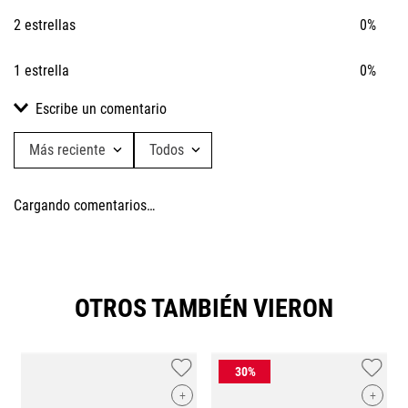
2 estrellas
0%
1 estrella
0%
Escribe un comentario
Más reciente
Todos
Agregar comentario
Cargando comentarios…
Título
Califica el producto de 1 a 5 estrellas
OTROS TAMBIÉN VIERON
★
★
★
★
★
Tu nombre
+
+