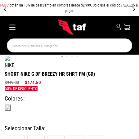
HSBC
obtén un 10% de descuento en compras desde $2,999. Solo usa el código
HSBCB2S
al
pagar.
Buscar tenis, marcas o categorías
TÉRMINOS MÁS BUSCADOS
NIKE
NEW BALANCE
SAMBA
AIR FORCE 1
JORDAN
SHORT NIKE G DF BREEZY HR SHRT FM (GD)
SPEEDCAT
SPEZIAL
JORDAN 1
AIR MAX
$
949
.
00
$
474
.
50
PUMA SPEEDCAT
CAMPUS
Colores