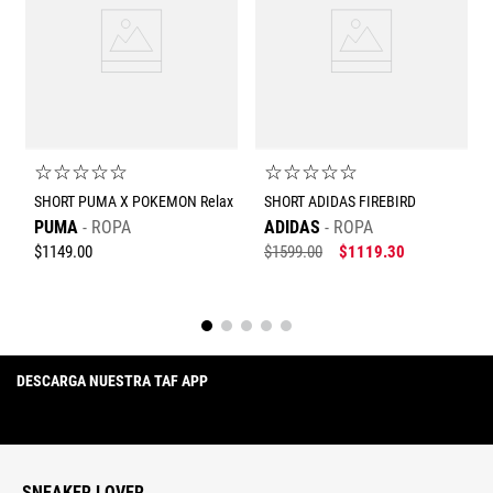
Dirección de email
Escribe un comentario
☆
☆
☆
☆
☆
☆
☆
☆
☆
☆
SHORT PUMA X POKEMON Relax
SHORT ADIDAS FIREBIRD
PUMA
ROPA
ADIDAS
ROPA
$
1149
.
00
$
1599
.
00
$
1119
.
30
Enviar comentario
DESCARGA NUESTRA TAF APP
SNEAKER LOVER