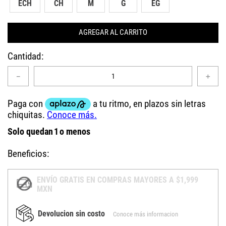
ECH
CH
M
G
EG
AGREGAR AL CARRITO
Cantidad
－
＋
Solo quedan
1
o menos
Beneficios:
ENVÍO GRATIS EN COMPRAS MAYORES A $1,999
MXN
Devolucion sin costo
Conoce más informacion