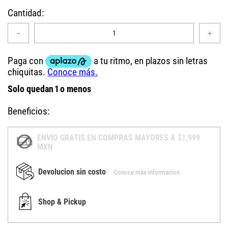
Cantidad
－
＋
Solo quedan
1
o menos
Beneficios:
ENVÍO GRATIS EN COMPRAS MAYORES A $1,999
MXN
Devolucion sin costo
Conoce más informacion
Shop & Pickup