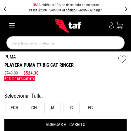
HSBC
obtén un 10% de descuento en compras
desde $2,999. Solo usa el código
HSBCB2S
al pagar.
Buscar tenis, marcas o categorías
TÉRMINOS MÁS BUSCADOS
PUMA
PLAYERA PUMA T7 BIG CAT RINGER
NEW BALANCE
SAMBA
AIR FORCE 1
JORDAN
$
749
.
00
$
524
.
30
SPEEDCAT
JORDAN 1
SPEZIAL
AIR MAX
PUMA SPEEDCAT
CAMPUS
ECH
CH
M
G
EG
AGREGAR AL CARRITO