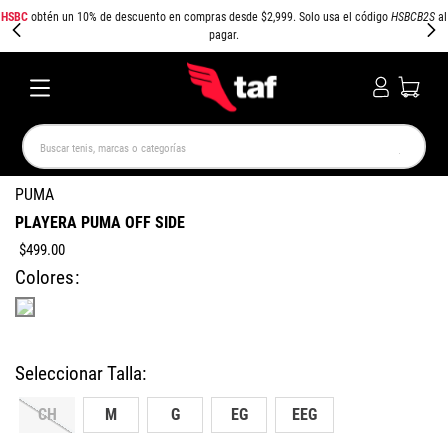
HSBC
obtén un 10% de descuento en compras desde $2,999. Solo usa el código
HSBCB2S
al
pagar.
Buscar tenis, marcas o categorías
TÉRMINOS MÁS BUSCADOS
PUMA
PLAYERA PUMA OFF SIDE
NEW BALANCE
SAMBA
AIR FORCE 1
JORDAN
$
499
.
00
SPEEDCAT
SPEZIAL
JORDAN 1
AIR MAX
Colores
PUMA SPEEDCAT
CAMPUS
CH
M
G
EG
EEG