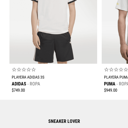
☆
☆
☆
☆
☆
☆
☆
☆
☆
PLAYERA ADIDAS 3S
PLAYERA PUMA
ADIDAS
ROPA
PUMA
ROP
$
749
.
00
$
949
.
00
SNEAKER LOVER