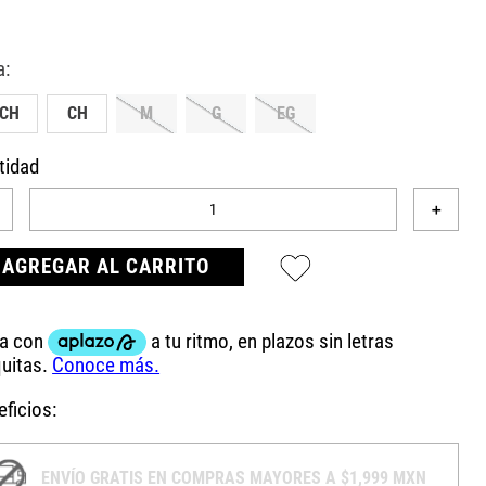
ECH
CH
M
G
EG
tidad
＋
AGREGAR AL CARRITO
ficios:
ENVÍO GRATIS EN COMPRAS MAYORES A $1,999 MXN