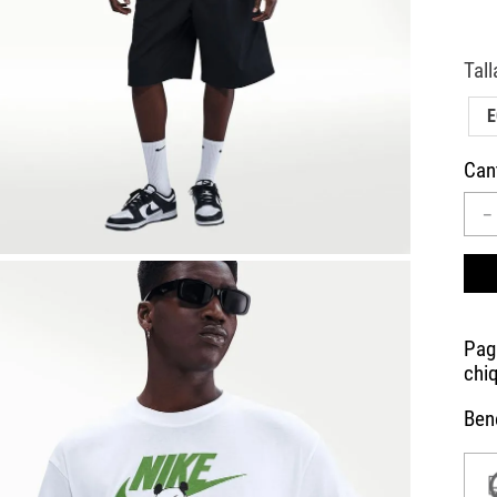
10
.
AIR MAX
Can
－
Bene