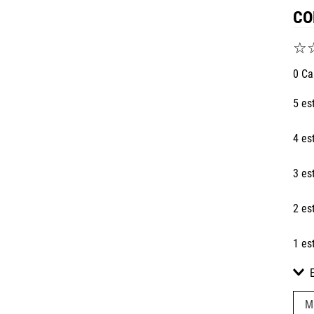
CO
☆
0 Ca
5 es
4 es
3 es
2 es
1 es
M