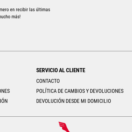
mero en recibir las últimas
 mucho más!
Tallas Ropa
Tallas Ropa
M
G
EG
ECH
CH
M
G
EG
AGREGAR AL CARRITO
AGREGAR AL CARRITO
SERVICIO AL CLIENTE
CONTACTO
ONES
POLÍTICA DE CAMBIOS Y DEVOLUCIONES
IÓN
DEVOLUCIÓN DESDE MI DOMICILIO