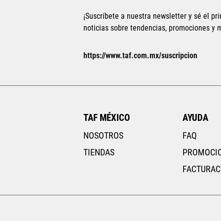
¡Suscríbete a nuestra newsletter y sé el pri
noticias sobre tendencias, promociones y
Tallas Ropa
https://www.taf.com.mx/suscripcion
ECH
CH
M
G
EG
ECH
CH
AGREGAR AL CARRITO
TAF MÉXICO
AYUDA
NOSOTROS
FAQ
TIENDAS
PROMOCI
FACTURAC