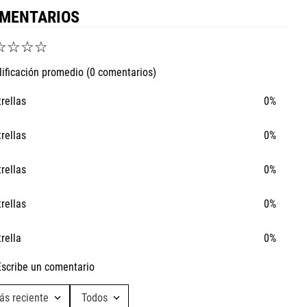
MENTARIOS
☆
☆
☆
☆
lificación promedio
(0 comentarios)
trellas
0%
trellas
0%
trellas
0%
trellas
0%
trella
0%
Escribe un comentario
ás reciente
Todos