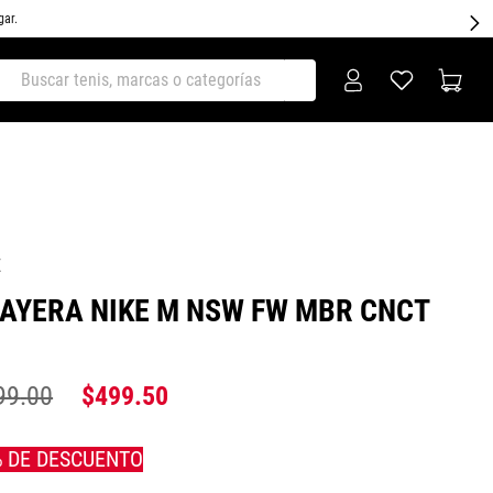
gar.
ar tenis, marcas o categorías
E
AYERA NIKE M NSW FW MBR CNCT
99
.
00
$
499
.
50