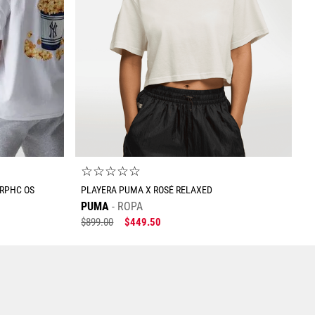
Enviar comentario
☆
☆
☆
☆
☆
GRPHC OS
PLAYERA PUMA X ROSÉ RELAXED
PUMA
ROPA
$
899
.
00
$
449
.
50