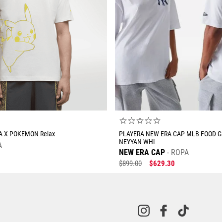
☆
☆
☆
☆
☆
☆
 X POKEMON Relax
PLAYERA NEW ERA CAP MLB FOOD 
NEYYAN WHI
A
NEW ERA CAP
ROPA
$
899
.
00
$
629
.
30