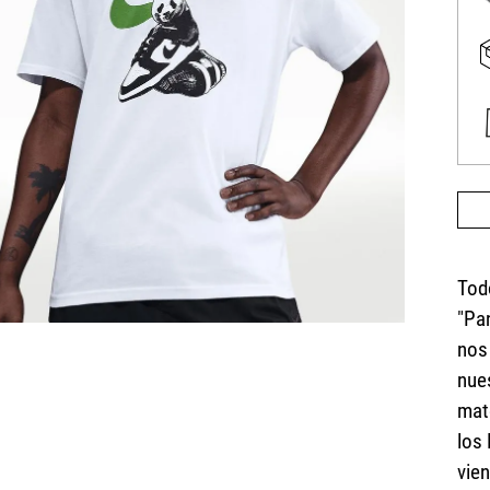
Tod
"Pa
nos
nues
mat
los 
vie