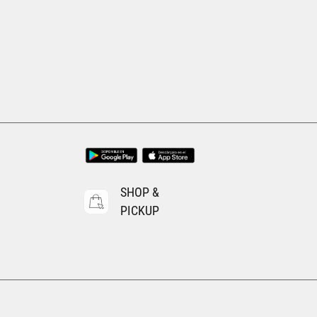
Tallas Ropa
ECH
CH
M
G
EG
AGREGAR AL CARRITO
SHOP &
PICKUP