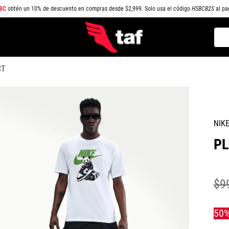
BC
obtén un 10% de descuento en compras desde $2,999. Solo usa el código
HSBCB2S
al pa
Busc
TÉRMINOS MÁS BUSCADOS
CT
1
.
NEW BALANCE
2
.
SAMBA
3
.
AIR FORCE 1
NIK
4
.
JORDAN
PL
5
.
SPEEDCAT
6
.
SPEZIAL
7
.
JORDAN 1
$
9
8
.
PUMA SPEEDCAT
9
.
CAMPUS