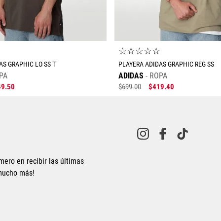
☆
☆
☆
☆
☆
☆
AS GRAPHIC LO SS T
PLAYERA ADIDAS GRAPHIC REG SS
PA
ADIDAS
ROPA
49
.
50
$
699
.
00
$
419
.
40
mero en recibir las últimas
 mucho más!
Tallas Ropa
Tallas Ropa
M
G
EG
ECH
CH
M
G
EG