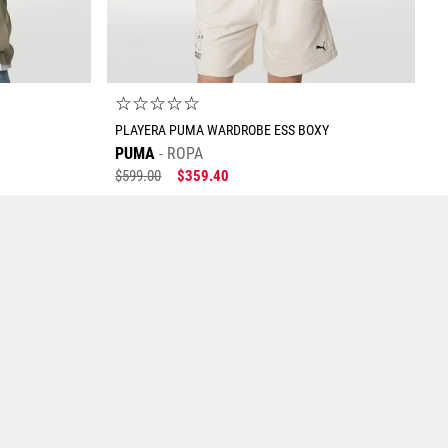
☆
☆
☆
☆
☆
PLAYERA PUMA WARDROBE ESS BOXY
PUMA
ROPA
$
599
.
00
$
359
.
40
Tallas Ropa
ECH
CH
M
G
EG