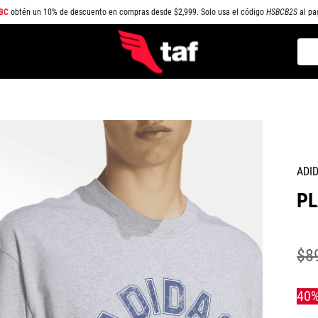
BC
obtén un 10% de descuento en compras desde $2,999. Solo usa el código
HSBCB2S
al pa
Busc
TÉRMINOS MÁS BUSCADOS
1
.
NEW BALANCE
2
.
SAMBA
3
.
AIR FORCE 1
ADI
4
.
JORDAN
PL
5
.
SPEZIAL
6
.
SPEEDCAT
7
.
JORDAN 1
$
8
8
.
AIR MAX
9
.
PUMA SPEEDCAT