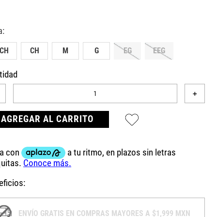
ECH
CH
M
G
EG
EEG
tidad
＋
AGREGAR AL CARRITO
ficios:
ENVÍO GRATIS EN COMPRAS MAYORES A $1,999 MXN