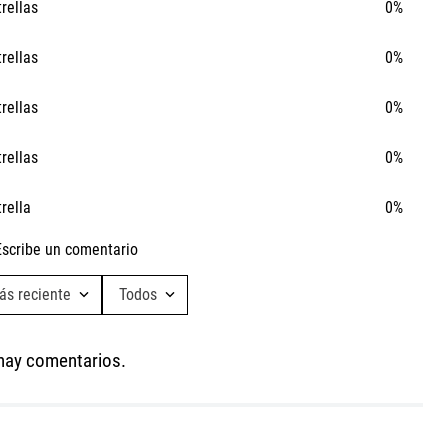
trellas
0%
trellas
0%
trellas
0%
trellas
0%
trella
0%
Escribe un comentario
ás reciente
Todos
Agregar comentario
hay comentarios.
Título