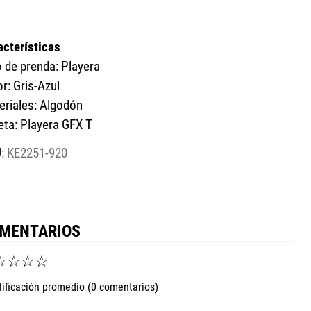
acterísticas
o de prenda: Playera
r: Gris-Azul
eriales: Algodón
eta: Playera GFX T
:
KE2251-920
MENTARIOS
☆
☆
☆
☆
lificación promedio
(0 comentarios)