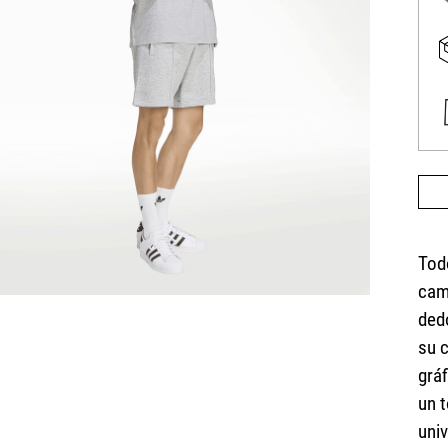
Tod
cam
dedo
su c
grá
un t
univ