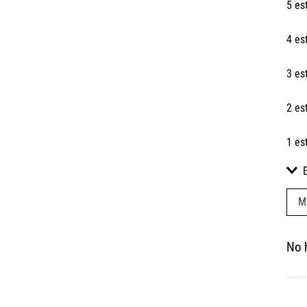
5 es
4 es
3 es
2 es
1 es
M
No 