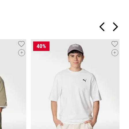
Califica el producto de 1 a 5 estrellas
★
★
★
★
★
Tu nombre
Dirección de email
+
+
Escribe un comentario
Enviar comentario