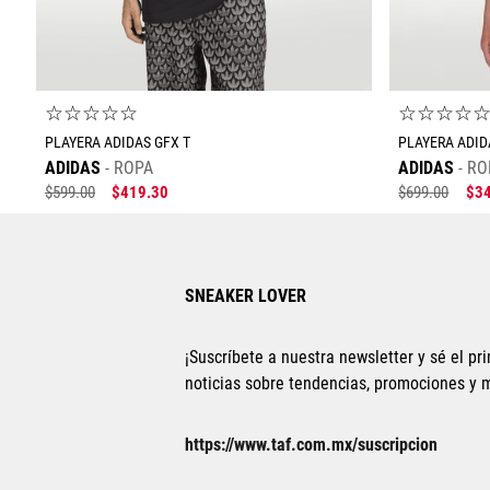
☆
☆
☆
☆
☆
☆
☆
☆
☆
PLAYERA ADIDAS GFX T
PLAYERA ADID
ADIDAS
ROPA
ADIDAS
RO
$
599
.
00
$
419
.
30
$
699
.
00
$
3
SNEAKER LOVER
¡Suscríbete a nuestra newsletter y sé el pri
noticias sobre tendencias, promociones y
Tallas Ropa
https://www.taf.com.mx/suscripcion
ECH
CH
M
G
EG
EEG
ECH
CH