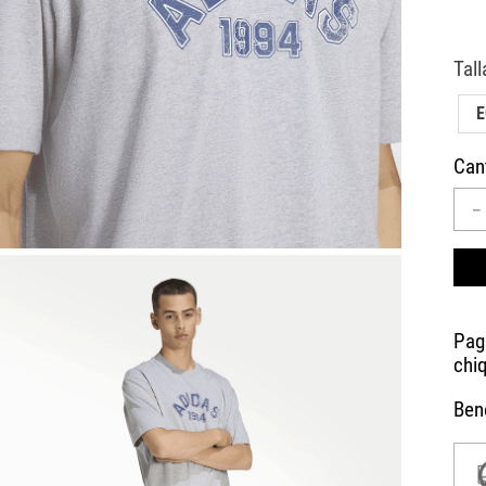
10
.
CAMPUS
Can
－
Bene