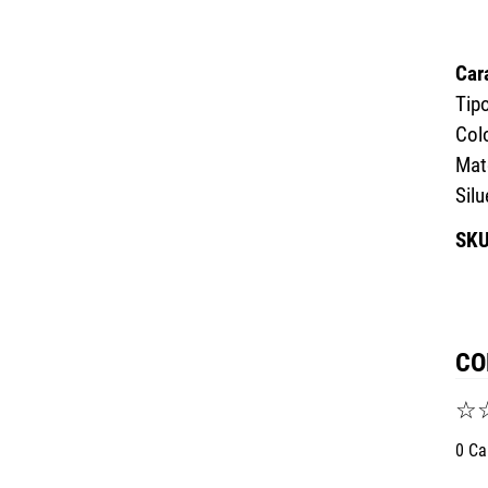
Car
Tip
Colo
Mat
Silu
CO
☆
0 Ca