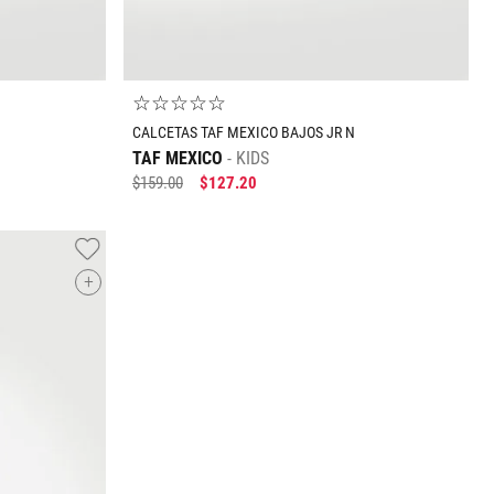
☆
☆
☆
☆
☆
CALCETAS TAF MEXICO BAJOS JR N
TAF MEXICO
KIDS
$
159
.
00
$
127
.
20
+
Tallas Accesorios
ECH
CH
M