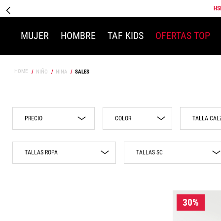
HS
MUJER
HOMBRE
TAF KIDS
OFERTAS TOP
NIÑO
NINA
SALES
COLOR
Azul
$39.00
$3599.00
10
TALLAS ROPA
TALLAS SC
Beige
11
12
Blanco
ECH
17/20
13
Gris
CH
14
Morado
M
15