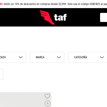
BC
obtén un 10% de descuento en compras desde $2,999. Solo usa el código
HSBCB2S
al pa
Busc
TÉRMINOS MÁS BUSCADOS
1
.
NEW BALANCE
2
.
SAMBA
3
.
AIR FORCE 1
MARCA
CATEGORÍA
4
.
JORDAN
5
.
SPEEDCAT
Nike
Playeras
6
.
JORDAN 1
Puma
Sneakers
New Era Cap
Shorts
7
.
SPEZIAL
Adidas
Pantalones
8
.
AIR MAX
TAF Mexico
Gorras
9
.
PUMA SPEEDCAT
+
Converse
Sudaderas