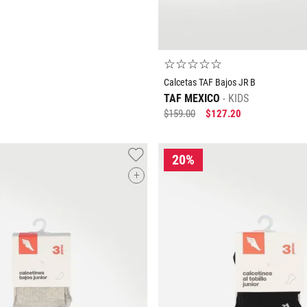
☆
☆
☆
☆
☆
Calcetas TAF Bajos JR B
TAF MEXICO
KIDS
$
159
.
00
$
127
.
20
+
Tallas Accesorios
ECH
CH
M