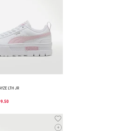
Tallas Accesorios
Tallas Accesorios
M
ECH
CH
M
AGREGAR AL CARRITO
AGREGAR AL CARRIT
YZE LTH JR
99
.
50
+