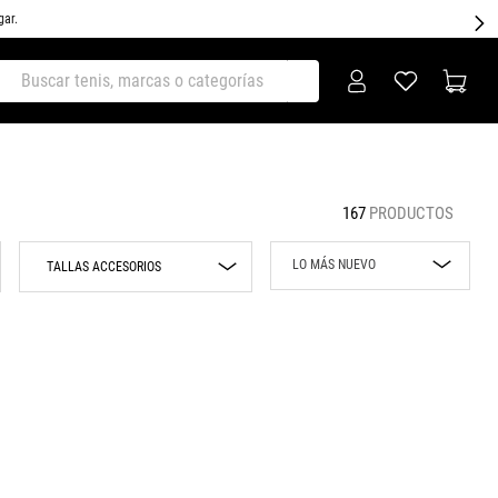
gar.
ar tenis, marcas o categorías
167
PRODUCTOS
LO MÁS NUEVO
TALLAS ACCESORIOS
Lo más nuevo
UNI
Rebajas
ECH
CH
Precio mayor a
menor
M
Precio menor a
mayor