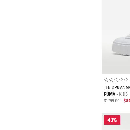
Tallas Accesorios
ECH
CH
M
ECH
CH
AGREGAR AL CARRITO
☆
☆
☆
☆
☆
TENIS PUMA MA
PUMA
KIDS
$
1799
.
00
$
8