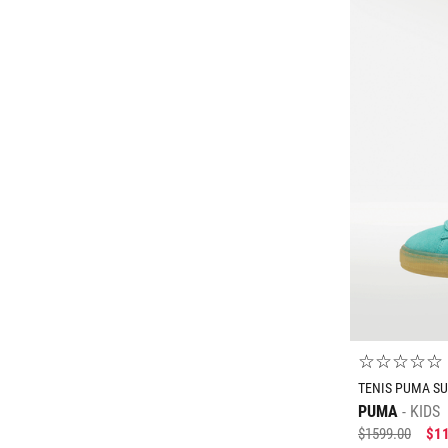
Multicolor
G
16
EG
Naranja
16.5
EEG
Negro
17
Rojo
17.5
Rosa
Mostrar
☆
☆
☆
☆
☆
TENIS PUMA SU
PUMA
KIDS
$
1599
.
00
$
1