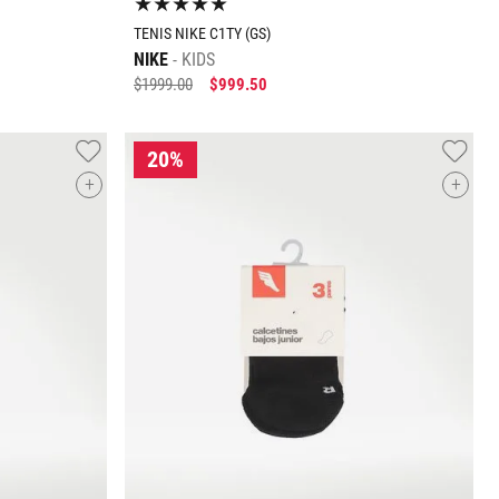
★
★
★
★
★
TENIS NIKE C1TY (GS)
NIKE
KIDS
$
1999
.
00
$
999
.
50
+
+
Tallas Calzado
23
23.5
24
24.5
AGREGAR AL CARRITO