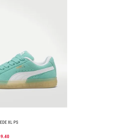
Tallas Calzado
AGREGAR AL CARRITO
EDE XL PS
39
.
40