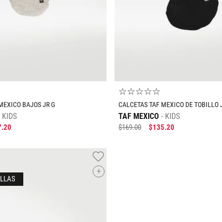
AGREGAR AL CARRIT
☆
☆
☆
☆
☆
MEXICO BAJOS JR G
CALCETAS TAF MEXICO DE TOBILLO 
KIDS
TAF MEXICO
KIDS
7
.
20
$
169
.
00
$
135
.
20
+