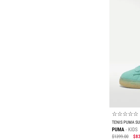
25
☆
☆
☆
☆
☆
TENIS PUMA SU
PUMA
KIDS
$
1399
.
00
$
8