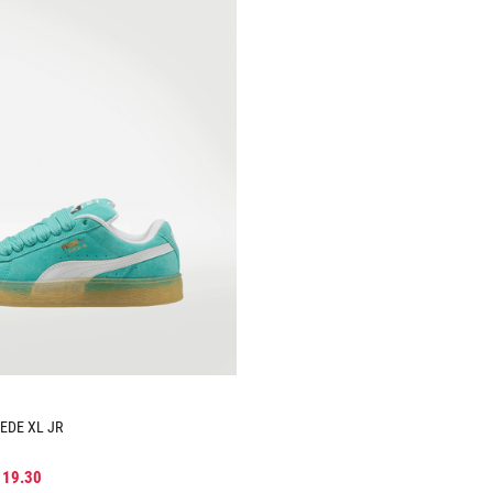
10
.
CAMPUS
Jordan
Chamarras
NEW
Calcetas y
BALANCE
Calcetines
Top
Conjuntos
 15 más
deportivos
Mostrar 2 más
EDE XL JR
119
.
30