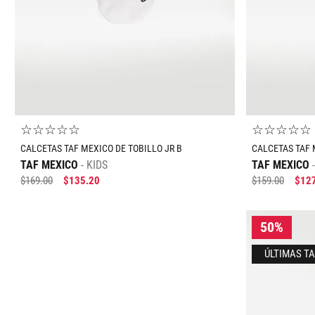
☆
☆
☆
☆
☆
☆
☆
☆
☆
☆
CALCETAS TAF MEXICO DE TOBILLO JR B
CALCETAS TAF 
TAF MEXICO
KIDS
TAF MEXICO
$
169
.
00
$
135
.
20
$
159
.
00
$
12