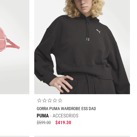
mayor
☆
☆
☆
☆
☆
GORRA PUMA WARDROBE ESS DAD
PUMA
ACCESORIOS
$
599
.
00
$
419
.
30