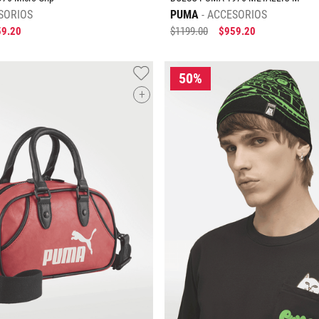
SORIOS
PUMA
ACCESORIOS
59
.
20
$
1199
.
00
$
959
.
20
+
Tallas Accesorios
Tallas Accesorios
UNI
AGREGAR AL CARRITO
AGREGAR AL CARRIT