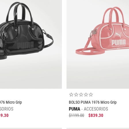
color
10
.
CAMPUS
Jordan
o
☆
☆
☆
☆
☆
6 Micro Grip
BOLSO PUMA 1976 Micro Grip
SORIOS
PUMA
ACCESORIOS
39
.
30
$
1199
.
00
$
839
.
30