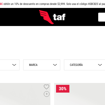
BC
obtén un 10% de descuento en compras desde $2,999. Solo usa el código
HSBCB2S
al pa
Busc
TÉRMINOS MÁS BUSCADOS
1
.
NEW BALANCE
2
.
SAMBA
3
.
AIR FORCE 1
4
.
JORDAN
MARCA
CATEGORÍA
5
.
SPEEDCAT
6
.
JORDAN 1
Puma
Mochilas
7
.
SPEZIAL
New Era Cap
Gorras
8
.
AIR MAX
Adidas
Headwear
o
+
Nike
Bolsos
9
.
PUMA SPEEDCAT
TAF Mexico