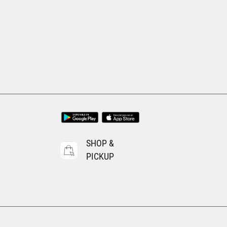
Tallas Accesorios
UNI
O
AGREGAR AL CARRITO
SHOP &
PICKUP