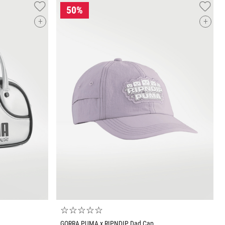
+
+
Tallas Accesorios
UNI
O
AGREGAR AL CARRITO
☆
☆
☆
☆
☆
GORRA PUMA x RIPNDIP Dad Cap