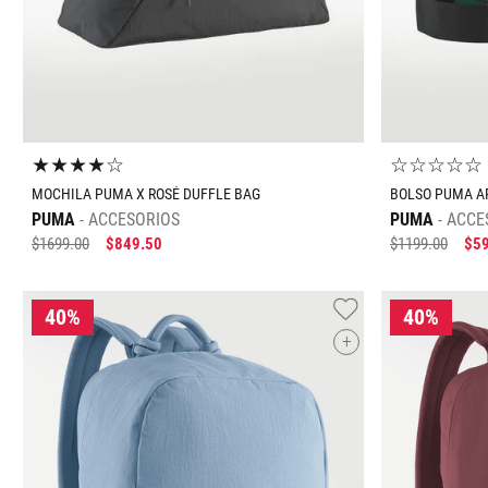
★
★
★
★
☆
☆
☆
☆
☆
☆
MOCHILA PUMA X ROSÉ DUFFLE BAG
BOLSO PUMA A
PUMA
ACCESORIOS
PUMA
ACCE
$
1699
.
00
$
849
.
50
$
1199
.
00
$
5
+
Tallas Accesorios