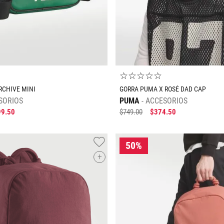
☆
☆
☆
☆
☆
RCHIVE MINI
GORRA PUMA X ROSÉ DAD CAP
SORIOS
PUMA
ACCESORIOS
99
.
50
$
749
.
00
$
374
.
50
+
Tallas Accesorios
Tallas Accesorios