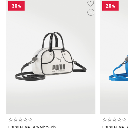
+
Tallas Accesorios
UNI
UNI
AGREGAR AL CARRITO
☆
☆
☆
☆
☆
☆
☆
☆
☆
☆
BOLSO PUMA 1976 Micro Grip
BOLSO PUMA 197