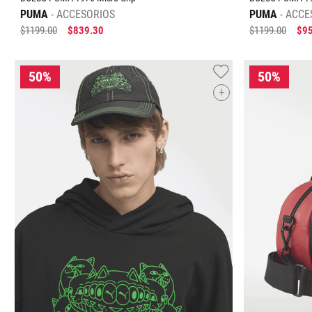
PUMA
ACCESORIOS
PUMA
ACCE
$
1199
.
00
$
839
.
30
$
1199
.
00
$
9
+
Tallas Accesorios
UNI
UNI
AGREGAR AL CARRITO