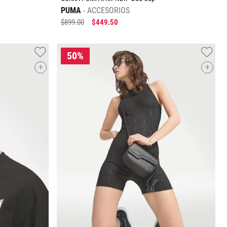
PUMA
ACCESORIOS
$
899
.
00
$
449
.
50
+
+
Tallas Accesorios
UNI
O
AGREGAR AL CARRITO