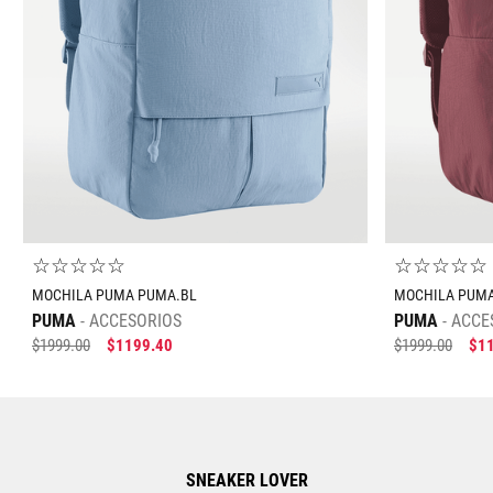
UNI
UNI
AGREGAR AL CARRITO
☆
☆
☆
☆
☆
☆
☆
☆
☆
☆
MOCHILA PUMA PUMA.BL
MOCHILA PUMA
PUMA
ACCESORIOS
PUMA
ACCE
$
1999
.
00
$
1199
.
40
$
1999
.
00
$
1
SNEAKER LOVER