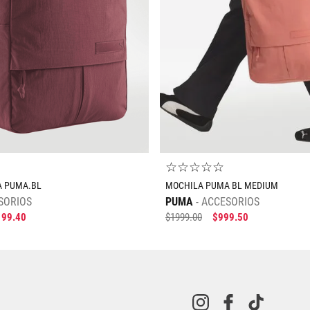
UNI
AGREGAR AL CARRITO
AGREGAR AL CARRIT
☆
☆
☆
☆
☆
 PUMA.BL
MOCHILA PUMA BL MEDIUM
SORIOS
PUMA
ACCESORIOS
199
.
40
$
1999
.
00
$
999
.
50