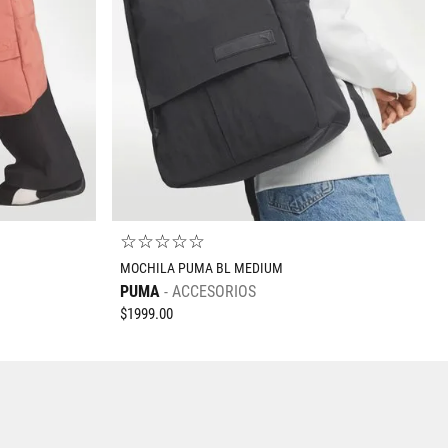
UNI
O
AGREGAR AL CARRITO
☆
☆
☆
☆
☆
MOCHILA PUMA BL MEDIUM
PUMA
ACCESORIOS
$
1999
.
00