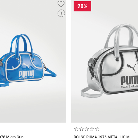
+
Tallas Accesorios
Tallas Accesorios
UNI
AGREGAR AL CARRITO
AGREGAR AL CARRIT
☆
☆
☆
☆
☆
6 Micro Grip
BOLSO PUMA 1976 METALLIC M