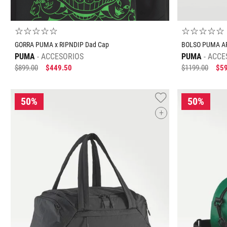
☆
☆
☆
☆
☆
☆
☆
☆
☆
☆
GORRA PUMA x RIPNDIP Dad Cap
BOLSO PUMA AR
PUMA
ACCESORIOS
PUMA
ACCE
$
899
.
00
$
449
.
50
$
1199
.
00
$
5
+
Tallas Accesorios
UNI
UNI
AGREGAR AL CARRITO