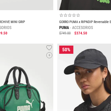
☆
☆
☆
☆
☆
CHIVE MINI GRIP
GORRO PUMA x RIPNDIP Reversable S
SORIOS
PUMA
ACCESORIOS
99
.
50
$
749
.
00
$
374
.
50
+
Tallas Accesorios
Tallas Accesorios
UNI
AGREGAR AL CARRITO
AGREGAR AL CARRIT