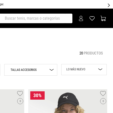
gar.
ar tenis, marcas o categorías
20
PRODUCTOS
LO MÁS NUEVO
TALLAS ACCESORIOS
Lo más nuevo
UNI
Rebajas
Precio mayor a
+
+
menor
Precio menor a