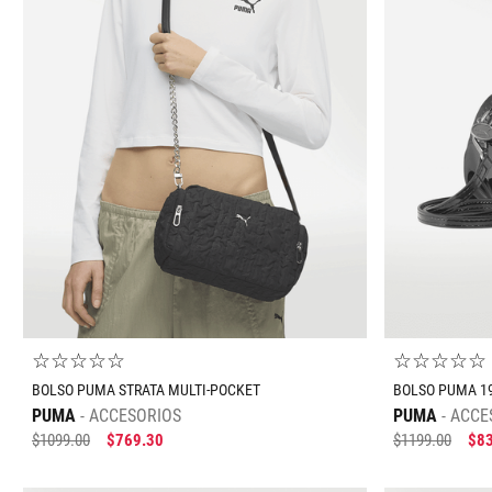
Multi
Negr
Rojo
Rosa
Verde
☆
☆
☆
☆
☆
☆
☆
☆
☆
☆
BOLSO PUMA STRATA MULTI-POCKET
BOLSO PUMA 197
PUMA
ACCESORIOS
PUMA
ACCE
$
1099
.
00
$
769
.
30
$
1199
.
00
$
8