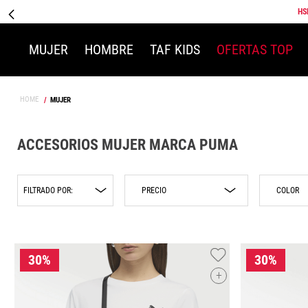
HS
MUJER
HOMBRE
TAF KIDS
OFERTAS TOP
MUJER
ACCESORIOS MUJER MARCA PUMA
FILTRADO POR:
COLOR
Azul
$374.00
$1999.00
Puma
Beige
Blanc
+
Gris