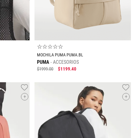
☆
☆
☆
☆
☆
MOCHILA PUMA PUMA.BL
PUMA
ACCESORIOS
$
1999
.
00
$
1199
.
40
+
+
Tallas Accesorios