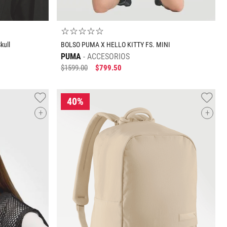
☆
☆
☆
☆
☆
kull
BOLSO PUMA X HELLO KITTY FS. MINI
PUMA
ACCESORIOS
$
1599
.
00
$
799
.
50
+
+
Tallas Accesorios
UNI
O
AGREGAR AL CARRITO