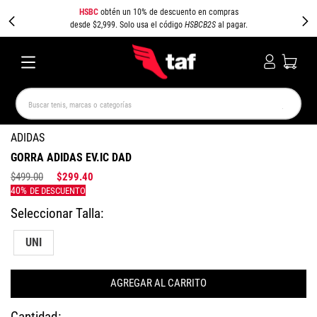
HSBC
obtén un 10% de descuento en compras
desde $2,999. Solo usa el código
HSBCB2S
al pagar.
Buscar tenis, marcas o categorías
TÉRMINOS MÁS BUSCADOS
ADIDAS
GORRA ADIDAS EV.IC DAD
NEW BALANCE
SAMBA
AIR FORCE 1
JORDAN
$
499
.
00
$
299
.
40
SPEEDCAT
JORDAN 1
SPEZIAL
AIR MAX
PUMA SPEEDCAT
CAMPUS
UNI
AGREGAR AL CARRITO
Cantidad