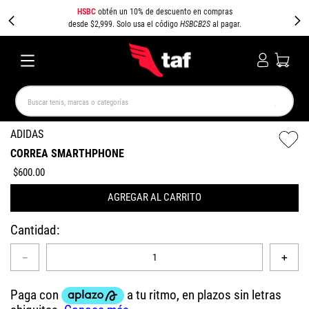
HSBC
obtén un 10% de descuento en compras
desde $2,999. Solo usa el código
HSBCB2S
al pagar.
Buscar tenis, marcas o categorías
TÉRMINOS MÁS BUSCADOS
ADIDAS
CORREA SMARTHPHONE
NEW BALANCE
SAMBA
AIR FORCE 1
JORDAN
$
600
.
00
SPEEDCAT
SPEZIAL
JORDAN 1
PUMA SPEEDCAT
AGREGAR AL CARRITO
CAMPUS
AIR MAX
Cantidad
－
＋