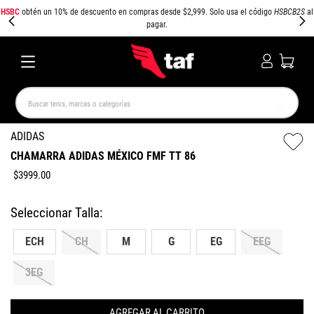
HSBC
obtén un 10% de descuento en compras desde $2,999. Solo usa el código
HSBCB2S
al
pagar.
Buscar tenis, marcas o categorías
TÉRMINOS MÁS BUSCADOS
ADIDAS
CHAMARRA ADIDAS MÉXICO FMF TT 86
NEW BALANCE
SAMBA
AIR FORCE 1
JORDAN
$
3999
.
00
SPEEDCAT
SPEZIAL
JORDAN 1
AIR MAX
PUMA SPEEDCAT
CAMPUS
ECH
CH
M
G
EG
EEG
3EG
AGREGAR AL CARRITO