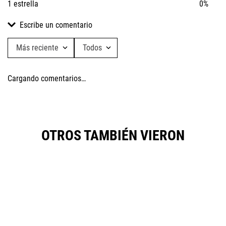
1 estrella
0%
Escribe un comentario
Más reciente
Todos
Agregar comentario
Cargando comentarios…
Título
Califica el producto de 1 a 5 estrellas
OTROS TAMBIÉN VIERON
★
★
★
★
★
Tu nombre
Dirección de email