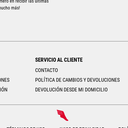
mero en recibir las últimas
 mucho más!
Tallas Ropa
Tallas Ropa
M
G
EG
ECH
CH
M
G
EG
AGREGAR AL CARRITO
AGREGAR AL CARRITO
SERVICIO AL CLIENTE
CONTACTO
ONES
POLÍTICA DE CAMBIOS Y DEVOLUCIONES
IÓN
DEVOLUCIÓN DESDE MI DOMICILIO