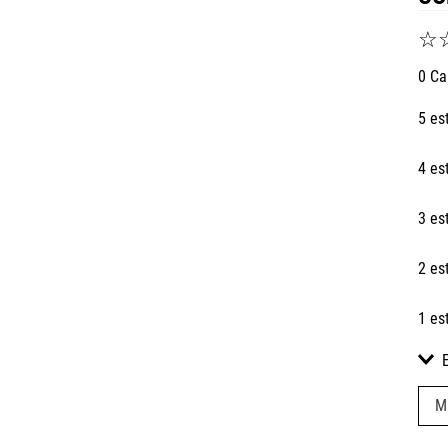
☆
0 Ca
5 es
4 es
3 es
2 es
1 es
M