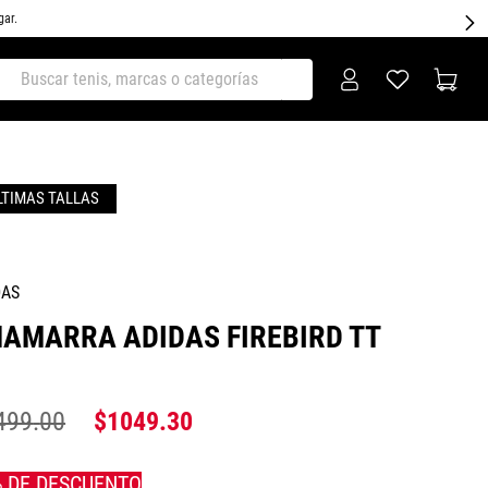
gar.
ar tenis, marcas o categorías
DAS
AMARRA ADIDAS FIREBIRD TT
499
.
00
$
1049
.
30