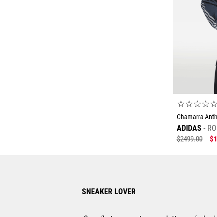
☆
☆
☆
☆
Chamarra Anthe
ADIDAS
RO
$
2499
.
00
$
SNEAKER LOVER