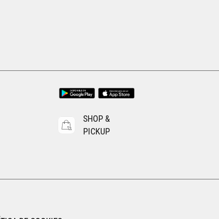
Tallas Ropa
ECH
CH
M
G
EG
AGREGAR AL CARRITO
SHOP &
PICKUP