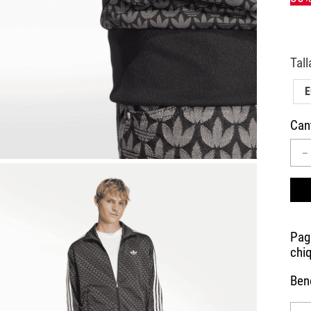
10
.
AIR MAX
Can
－
Bene