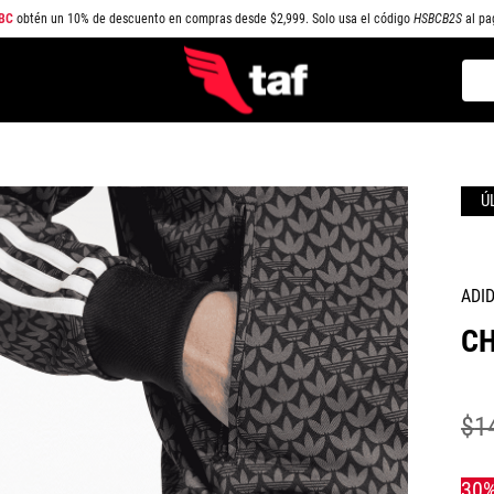
BC
obtén un 10% de descuento en compras desde $2,999. Solo usa el código
HSBCB2S
al pa
Busc
TÉRMINOS MÁS BUSCADOS
1
.
NEW BALANCE
2
.
SAMBA
3
.
AIR FORCE 1
4
.
JORDAN
ADI
5
.
SPEEDCAT
CH
6
.
SPEZIAL
7
.
JORDAN 1
$
1
8
.
PUMA SPEEDCAT
9
.
CAMPUS