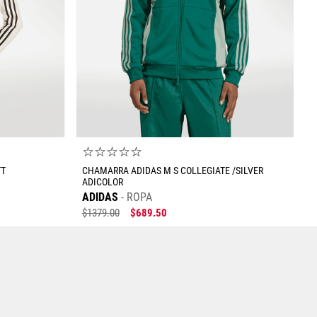
Enviar comentario
☆
☆
☆
☆
☆
TT
CHAMARRA ADIDAS M S COLLEGIATE /SILVER
ADICOLOR
ADIDAS
ROPA
$
1379
.
00
$
689
.
50