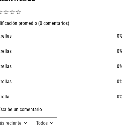
☆
☆
☆
☆
lificación promedio
(0 comentarios)
trellas
0%
trellas
0%
trellas
0%
trellas
0%
trella
0%
Escribe un comentario
ás reciente
Todos
Agregar comentario