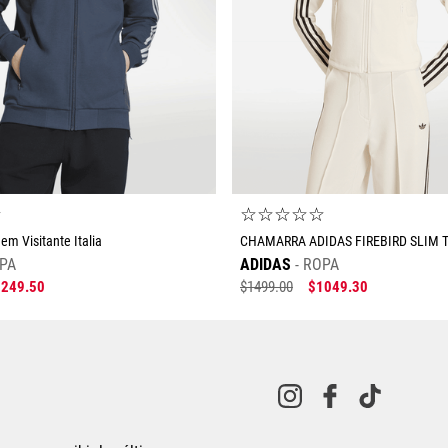
☆
☆
☆
☆
☆
☆
m Visitante Italia
CHAMARRA ADIDAS FIREBIRD SLIM 
PA
ADIDAS
ROPA
1249
.
50
$
1499
.
00
$
1049
.
30