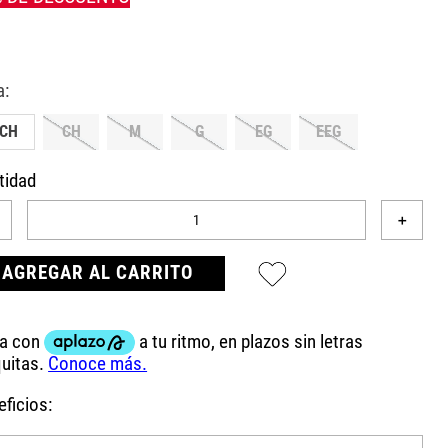
ECH
CH
M
G
EG
EEG
tidad
＋
AGREGAR AL CARRITO
ficios: