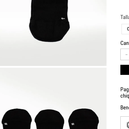
10
.
AIR MAX
Can
－
Bene