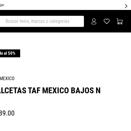
gar.
ar tenis, marcas o categorías
 MEXICO
LCETAS TAF MEXICO BAJOS N
89
.
00