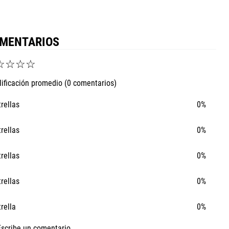
MENTARIOS
☆
☆
☆
☆
lificación promedio
(0 comentarios)
trellas
0%
trellas
0%
trellas
0%
trellas
0%
trella
0%
Escribe un comentario