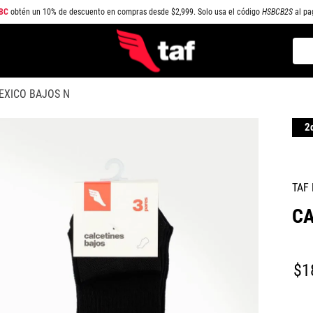
BC
obtén un 10% de descuento en compras desde $2,999. Solo usa el código
HSBCB2S
al pa
Busc
TÉRMINOS MÁS BUSCADOS
EXICO BAJOS N
1
.
NEW BALANCE
2
.
SAMBA
3
.
AIR FORCE 1
4
.
JORDAN
TAF
5
.
SPEEDCAT
CA
6
.
SPEZIAL
7
.
JORDAN 1
$
1
8
.
PUMA SPEEDCAT
9
.
CAMPUS