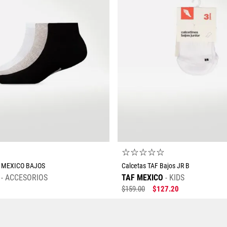
☆
☆
☆
☆
☆
☆
 MEXICO BAJOS
Calcetas TAF Bajos JR B
ACCESORIOS
TAF MEXICO
KIDS
$
159
.
00
$
127
.
20