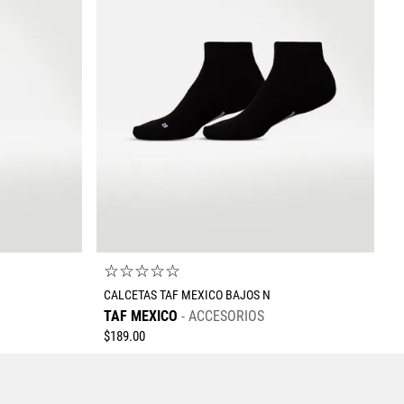
Enviar comentario
☆
☆
☆
☆
☆
CALCETAS TAF MEXICO BAJOS N
TAF MEXICO
ACCESORIOS
$
189
.
00