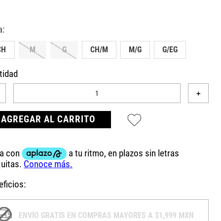
CH
M
G
CH/M
M/G
G/EG
tidad
＋
AGREGAR AL CARRITO
ficios:
ENVÍO GRATIS EN COMPRAS MAYORES A $1,999 MXN