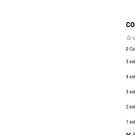
CO
☆
0 Ca
5 es
4 es
3 es
2 es
1 es