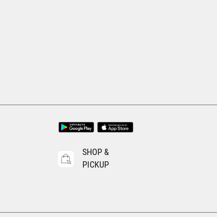
Tallas Accesorios
CH
M
G
CH/M
M/G
G/EG
AGREGAR AL CARRITO
SHOP &
PICKUP