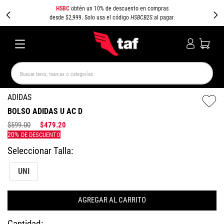
HSBC
obtén un 10% de descuento en compras
desde $2,999. Solo usa el código
HSBCB2S
al pagar.
Buscar tenis, marcas o categorías
TÉRMINOS MÁS BUSCADOS
ADIDAS
BOLSO ADIDAS U AC D
NEW BALANCE
SAMBA
AIR FORCE 1
JORDAN
$
599
.
00
$
479
.
20
SPEEDCAT
JORDAN 1
SPEZIAL
AIR MAX
PUMA SPEEDCAT
CAMPUS
UNI
AGREGAR AL CARRITO
Cantidad