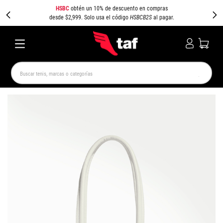
HSBC
obtén un 10% de descuento en compras
desde $2,999. Solo usa el código
HSBCB2S
al pagar.
Buscar tenis, marcas o categorías
TÉRMINOS MÁS BUSCADOS
NEW BALANCE
SAMBA
AIR FORCE 1
JORDAN
SPEEDCAT
SPEZIAL
JORDAN 1
PUMA SPEEDCAT
CAMPUS
AIR MAX