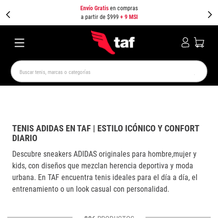
Envío Gratis
en compras
a partir de $999
+ 9 MSI
Buscar tenis, marcas o categorías
TÉRMINOS MÁS BUSCADOS
NEW BALANCE
SAMBA
AIR FORCE 1
JORDAN
SPEEDCAT
SPEZIAL
JORDAN 1
AIR MAX
TENIS ADIDAS EN TAF | ESTILO ICÓNICO Y CONFORT
DIARIO
PUMA SPEEDCAT
CAMPUS
Descubre sneakers ADIDAS originales para hombre,mujer y
kids, con diseños que mezclan herencia deportiva y moda
urbana. En TAF encuentra tenis ideales para el día a día, el
entrenamiento o un look casual con personalidad.