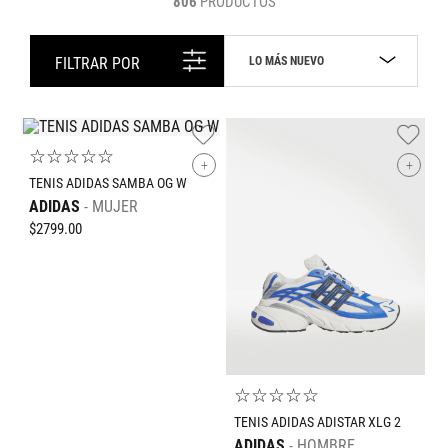
806
PRODUCTOS
LO MÁS NUEVO
FILTRAR POR
☆
☆
☆
☆
☆
+
+
TENIS ADIDAS SAMBA OG W
ADIDAS
MUJER
$
2799
.
00
☆
☆
☆
☆
☆
TENIS ADIDAS ADISTAR XLG 2
ADIDAS
HOMBRE