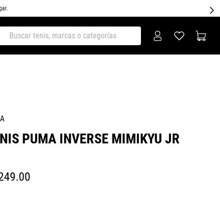
gar.
ar tenis, marcas o categorías
A
NIS PUMA INVERSE MIMIKYU JR
249
.
00