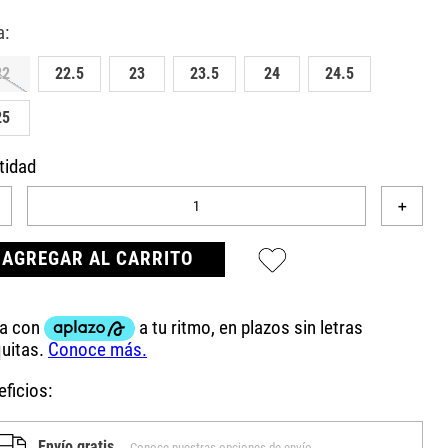
22
22.5
23
23.5
24
24.5
25
tidad
＋
AGREGAR AL CARRITO
ficios:
Envío gratis
Conoce nuestras opciones de envío