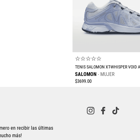
☆
☆
☆
☆
☆
TENIS SALOMON XT-WHISPER VOID 
SALOMON
MUJER
$
3699
.
00
mero en recibir las últimas
 mucho más!
Tallas Calzado