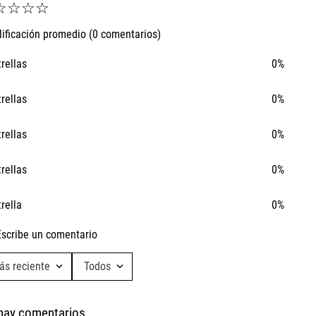
☆
☆
☆
☆
lificación promedio
(0 comentarios)
trellas
0%
trellas
0%
trellas
0%
trellas
0%
trella
0%
Escribe un comentario
ás reciente
Todos
Agregar comentario
hay comentarios.