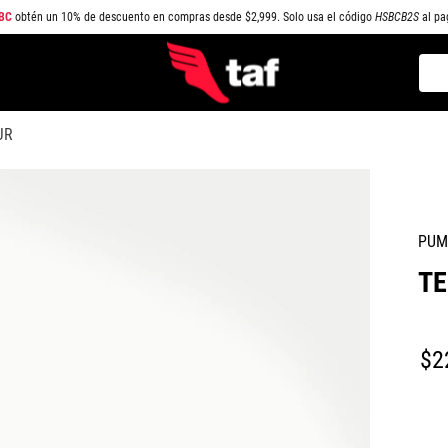
BC
obtén un 10% de descuento en compras desde $2,999. Solo usa el código
HSBCB2S
al pa
Busc
TÉRMINOS MÁS BUSCADOS
JR
1
.
NEW BALANCE
2
.
SAMBA
3
.
AIR FORCE 1
PUM
4
.
JORDAN
TE
5
.
SPEEDCAT
6
.
SPEZIAL
7
.
JORDAN 1
$
2
8
.
AIR MAX
9
.
PUMA SPEEDCAT