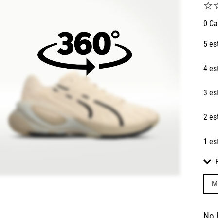
☆
0 Ca
5 es
4 es
3 es
2 es
1 es
M
No 