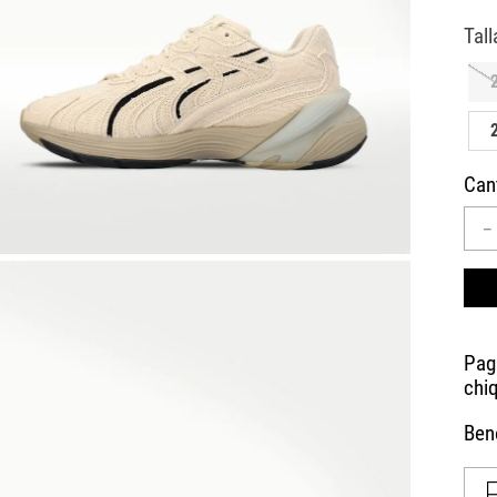
10
.
CAMPUS
Can
－
Bene