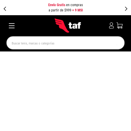
Envío Gratis
en compras
a partir de $999
+ 9 MSI
Buscar tenis, marcas o categorías
TÉRMINOS MÁS BUSCADOS
NEW BALANCE
SAMBA
AIR FORCE 1
JORDAN
SPEEDCAT
SPEZIAL
JORDAN 1
PUMA SPEEDCAT
CAMPUS
AIR MAX