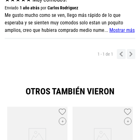
Título
Enviado
1 año atrás
por
Carlos Rodriguez
Me gusto mucho como se ven, llego más rápido de lo que
esperaba y se sienten muy comodos solo estan un poquito
Califica el producto de 1 a 5 estrellas
amplios, creo que hubiera comprado medio nume
...
Mostrar más
★
★
★
★
★
Tu nombre
1 - 1
de
1
Dirección de email
OTROS TAMBIÉN VIERON
Escribe un comentario
+
+