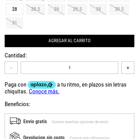
28
28.5
29
29.5
30
30.5
31
AGREGAR AL CARRITO
Cantidad
－
＋
Beneficios:
Envío gratis
Conoce nuestras opciones de envío
Devolucion sin costo
Conoce más informacion