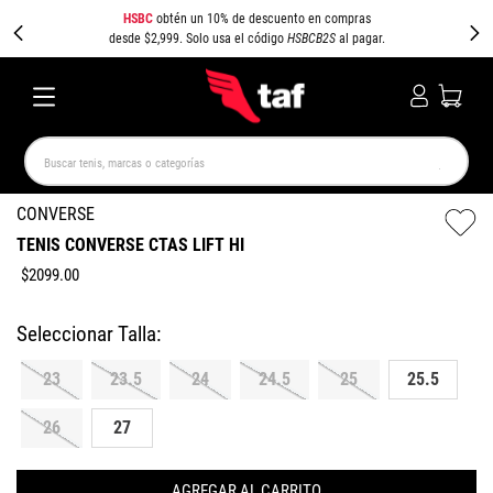
HSBC
obtén un 10% de descuento en compras
desde $2,999. Solo usa el código
HSBCB2S
al pagar.
Buscar tenis, marcas o categorías
TÉRMINOS MÁS BUSCADOS
CONVERSE
TENIS CONVERSE CTAS LIFT HI
NEW BALANCE
SAMBA
AIR FORCE 1
JORDAN
$
2099
.
00
SPEEDCAT
JORDAN 1
SPEZIAL
AIR MAX
PUMA SPEEDCAT
CAMPUS
23
23.5
24
24.5
25
25.5
26
27
AGREGAR AL CARRITO