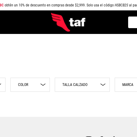
BC
obtén un 10% de descuento en compras desde $2,999. Solo usa el código
HSBCB2S
al pa
Busc
TÉRMINOS MÁS BUSCADOS
1
.
NEW BALANCE
2
.
SAMBA
3
.
AIR FORCE 1
4
.
JORDAN
COLOR
MARCA
5
.
SPEEDCAT
6
.
SPEZIAL
Multicolor
25.5
Cham
7
.
JORDAN 1
26
Nike
8
.
AIR MAX
26.5
Conv
27
New 
9
.
PUMA SPEEDCAT
Cap
27.5