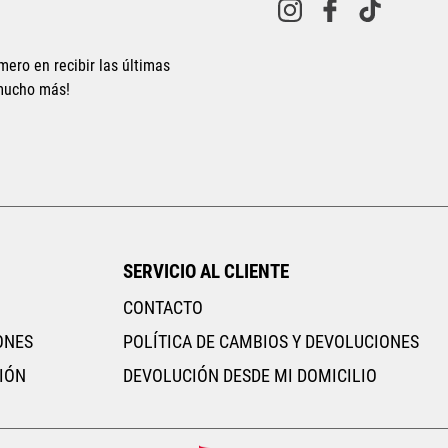
10
.
CAMPUS
Pum
28
Adid
28.5
mero en recibir las últimas
Jord
29
 mucho más!
Fila
TAF 
Vans
Mostr
má
SERVICIO AL CLIENTE
CONTACTO
ONES
POLÍTICA DE CAMBIOS Y DEVOLUCIONES
IÓN
DEVOLUCIÓN DESDE MI DOMICILIO