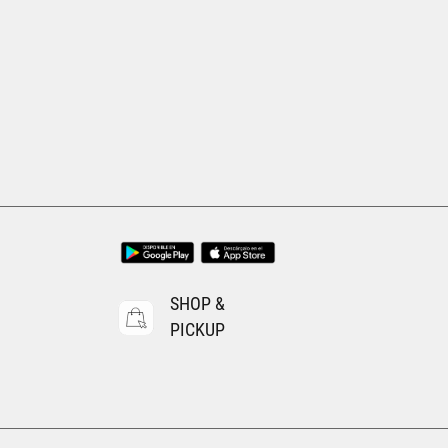
mayor
a
as
an
Mexico
ar 4
s
SHOP &
PICKUP