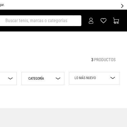
gar.
ar tenis, marcas o categorías
3
PRODUCTOS
LO MÁS NUEVO
CATEGORÍA
Lo más nuevo
pion
Sneakers
Rebajas
erse
Precio mayor a
menor
Era
Precio menor a