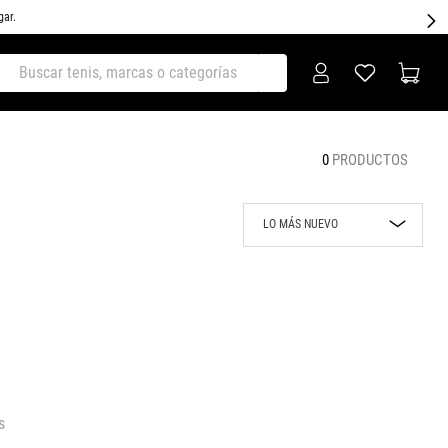
gar.
ar tenis, marcas o categorías
0
PRODUCTOS
LO MÁS NUEVO
Lo más nuevo
Rebajas
Precio mayor a
menor
Precio menor a
mayor
s