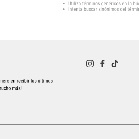
Utiliza términos genéricos en la b
10
.
CAMPUS
Intenta buscar sinónimos del térm
mero en recibir las últimas
 mucho más!