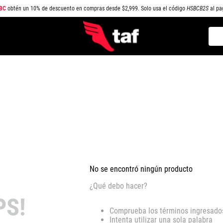
BC
obtén un 10% de descuento en compras desde $2,999. Solo usa el código
HSBCB2S
al pa
Busc
TÉRMINOS MÁS BUSCADOS
1
.
NEW BALANCE
2
.
SAMBA
3
.
AIR FORCE 1
4
.
JORDAN
5
.
SPEEDCAT
6
.
SPEZIAL
No se encontró ningún producto
7
.
JORDAN 1
¿Qué debo hacer?
8
.
AIR MAX
PS!
Comprueba los términos ingresado
9
.
PUMA SPEEDCAT
Intenta utilizar una sola palabra