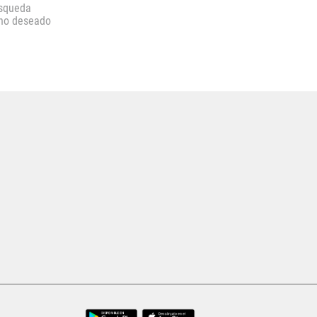
úsqueda
ino deseado