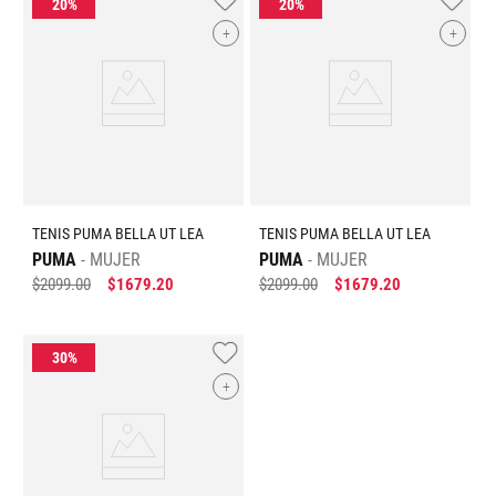
+
+
TENIS PUMA BELLA UT LEA
TENIS PUMA BELLA UT LEA
PUMA
MUJER
PUMA
MUJER
$
2099
.
00
$
1679
.
20
$
2099
.
00
$
1679
.
20
+