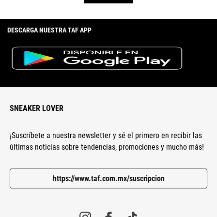
DESCARGA NUESTRA TAF APP
SNEAKER LOVER
¡Suscríbete a nuestra newsletter y sé el primero en recibir las
últimas noticias sobre tendencias, promociones y mucho más!
https://www.taf.com.mx/suscripcion