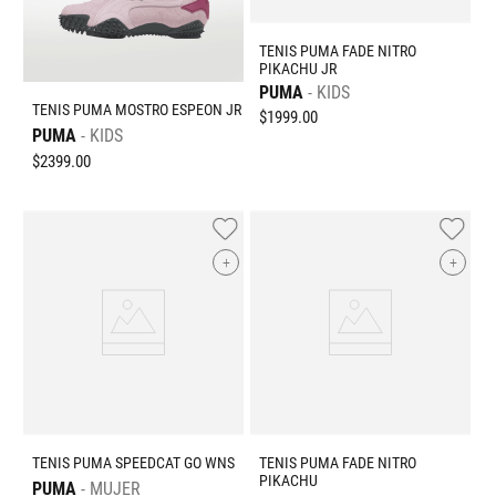
TENIS PUMA FADE NITRO
PIKACHU JR
PUMA
KIDS
TENIS PUMA MOSTRO ESPEON JR
$
1999
.
00
PUMA
KIDS
$
2399
.
00
+
+
TENIS PUMA SPEEDCAT GO WNS
TENIS PUMA FADE NITRO
PIKACHU
PUMA
MUJER