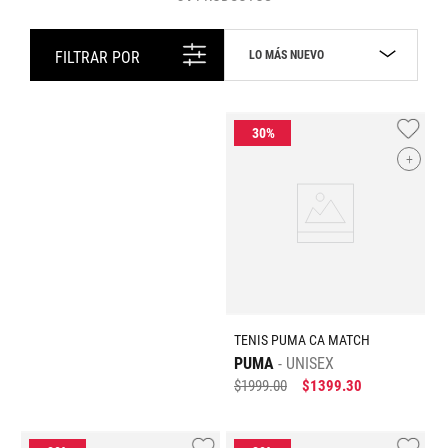
LO MÁS NUEVO
FILTRAR POR
+
TENIS PUMA CA MATCH
PUMA
UNISEX
$
1999
.
00
$
1399
.
30