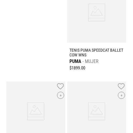
TENIS PUMA SPEEDCAT BALLET
COW WNS
PUMA
MUJER
$
1899
.
00
+
+