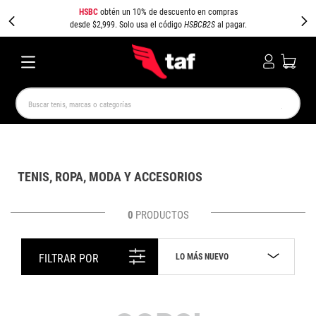
HSBC
obtén un 10% de descuento en compras
desde $2,999. Solo usa el código
HSBCB2S
al pagar.
Buscar tenis, marcas o categorías
TÉRMINOS MÁS BUSCADOS
NEW BALANCE
SAMBA
AIR FORCE 1
JORDAN
TENIS, ROPA, MODA Y ACCESORIOS
SPEEDCAT
JORDAN 1
SPEZIAL
PUMA SPEEDCAT
CAMPUS
AIR MAX
0
PRODUCTOS
LO MÁS NUEVO
FILTRAR POR