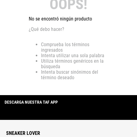
OOPS!
No se encontró ningún producto
¿Qué debo hacer?
Comprueba los términos
ingresados
Intenta utilizar una sola palabra
Utiliza términos genéricos en la
búsqueda
Intenta buscar sinónimos del
término deseado
DESCARGA NUESTRA TAF APP
SNEAKER LOVER