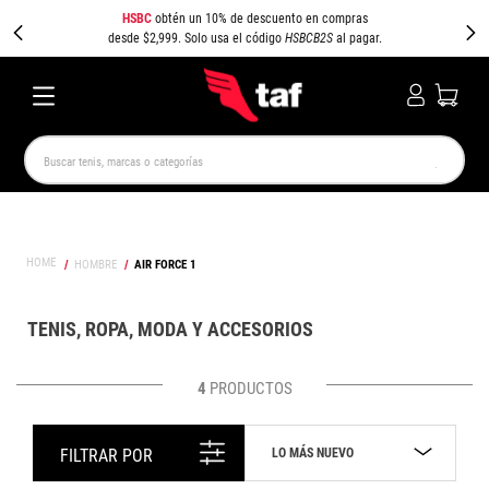
HSBC
obtén un 10% de descuento en compras
desde $2,999. Solo usa el código
HSBCB2S
al pagar.
Buscar tenis, marcas o categorías
TÉRMINOS MÁS BUSCADOS
NEW BALANCE
SAMBA
AIR FORCE 1
JORDAN
HOMBRE
AIR FORCE 1
SPEEDCAT
SPEZIAL
JORDAN 1
PUMA SPEEDCAT
CAMPUS
AIR MAX
TENIS, ROPA, MODA Y ACCESORIOS
4
PRODUCTOS
LO MÁS NUEVO
FILTRAR POR