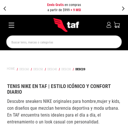
Envío Gratis
en compras
a partir de $999
+ 9 MSI
Buscar tenis, marcas o categorías
TÉRMINOS MÁS BUSCADOS
NEW BALANCE
SAMBA
AIR FORCE 1
JORDAN
DESC60
DESC50
DESC40
DESC30
DESC20
SPEEDCAT
JORDAN 1
SPEZIAL
AIR MAX
PUMA SPEEDCAT
CAMPUS
TENIS NIKE EN TAF | ESTILO ICÓNICO Y CONFORT
DIARIO
Descubre sneakers NIKE originales para hombre,mujer y kids,
con diseños que mezclan herencia deportiva y moda urbana.
En TAF encuentra tenis ideales para el día a día, el
entrenamiento o un look casual con personalidad.