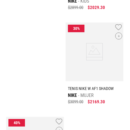
NIKE
KIDS
$
2899
.
00
$
2029
.
30
+
TENIS NIKE W AF1 SHADOW
NIKE
MUJER
$
3099
.
00
$
2169
.
30