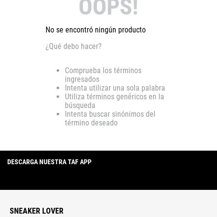
OOPS!
No se encontró ningún producto
¿Qué debo hacer?
Comprueba los términos
ingresados
Intenta utilizar una sola palabra
Utiliza términos genéricos en la
búsqueda
Intenta buscar sinónimos del
término deseado
DESCARGA NUESTRA TAF APP
SNEAKER LOVER