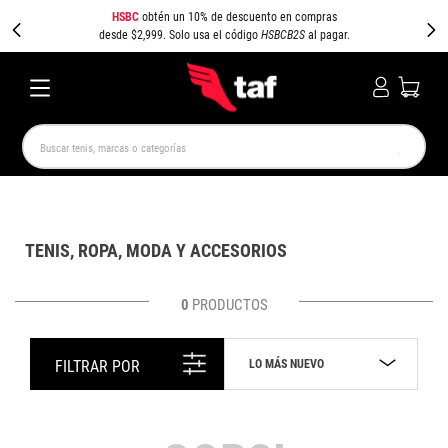
HSBC
obtén un 10% de descuento en compras
desde $2,999. Solo usa el código
HSBCB2S
al pagar.
Buscar tenis, marcas o categorías
TÉRMINOS MÁS BUSCADOS
NEW BALANCE
SAMBA
AIR FORCE 1
JORDAN
TENIS, ROPA, MODA Y ACCESORIOS
SPEEDCAT
JORDAN 1
SPEZIAL
AIR MAX
PUMA SPEEDCAT
CAMPUS
0
PRODUCTOS
LO MÁS NUEVO
FILTRAR POR